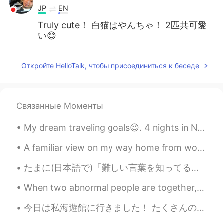
JP
EN
Truly cute！ 白猫はやんちゃ！ 2匹共可愛
い😊
Откройте HelloTalk, чтобы присоединиться к беседе
Связанные Моменты
My dream traveling goals😉. 4 nights in New York 4 nights in Miami 4 nights in Las Vegas 6 nights ...
A familiar view on my way home from work. Sometimes I forget that I live in such a famous city. W...
たまに(日本語で)「難しい言葉を知ってるね」と言われるんですけど、あえてそういう言葉を使っているわけじゃないです😅 覚えた言葉を使っているだけです。でも、英語でもそんなことが起こるので、元の性格...
When two abnormal people are together, their world becomes normal. 異常な人々が一緒にいるとき、2つの世界は正常になります。...
今日は私海遊館に行きました！ たくさんの動物を見ました。彼らはとてもかわいい😭😭💕 オムライスを食べてみた~ 明日は道頓堀に行きます😆 楽しみです! #Day4 #Japantrip #Osaka