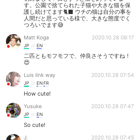
す。公園で捨てられた子猫や大きな猫を保
護し続けてます🐈‍⬛ ウチの猫は自分の事を
人間だと思っている様で、大きな態度でく
つろいでます😅
Matt Koga
2020.10.28 08:17
JP
EN
二匹ともモフモフで、仲良さそうですね！
😍
Luis link way
2020.10.28 07:54
JP
EN
FR
How cute!
Yusuke
2020.10.28 07:47
JP
EN
So cute!
J.
2020.10.28 07:45