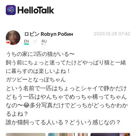
Приложение для Языкового Обмена
ロビン Robyn Робин
2020.10.28 07:42
EN
RU
AI Grammar Checker
うちの家に2匹の猫がいる〜
飼う前にちょっと迷ってたけどやっぱり猫と一緒
Русский
に暮らすのは楽しいよね！
ガツビーとなっぽちゃん
という名前で一匹はちょっとシャイで静かだけ
English
简体中文
どもう一匹はやんちゃでめっちゃ構ってちゃん
なの〜😂多分写真だけでどっちがどっちかわか
繁體中文
Español
るよね？
誰か猫飼ってる人いる？どういう感じなの？
العربية
Français