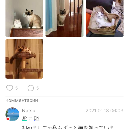
Deutsch
日本語
한국어
ไทย
Indonesia
Italiano
Türkçe
Tiếng Việt
Português
51
5
Комментарии
Natsu
2021.01.18 06:03
JP
EN
初めまして✨私もずっと猫を飼っていま