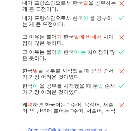
내가 프랑스인으로서 한국
말
을 공부하는
게 큰 도전이다.
내가 프랑스인으로서 한국
어
을 공부하
는 게 큰 도전이다.
그 이유는 불어
가
한국
말에
비해서
차이
점이 많은 듯하다.
그 이유는 불어
와
한국
어
는
차이점이 많
은 듯하다.
한국
말
을 공부를 시작했을 때 문
장
순서
가 가장 어려운 것이였다.
한국
어
을 공부를 시작했을 때 문
법
순서
가 가장 어려운 것이였다.
왜
녀
하면 한국어는 " 주어, 목적어, 서술
어"인 반면에 불어는 "주어, 서술어, 목적
어" 순서이기 때문이다.
왜
냐
하면 한국어는 " 주어, 목적어, 서술
Open HelloTalk to join the conversation