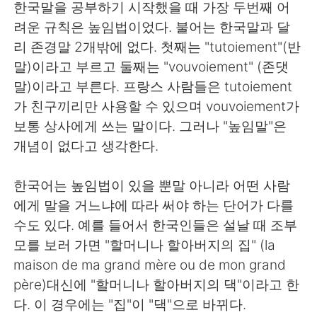
日本語
한국어
한국말을 공부하기 시작했을 때 가장 두번째 어
려운 규칙은 높임법이었다. 불어는 한국말과 달
Русский
ไทย
리 존경말 2개밖에 없다. 첫째는 "tutoiement"(반
말)이라고 부르고 둘째는 "vouvoiement" (존댓
Indonesia
Italiano
말)이라고 부른다. 프랑스 사람들은 tutoiement
가 친구끼리만 사용할 수 있으며 vouvoiement가
Türkçe
Tiếng Việt
보통 상사에게 쓰는 말이다. 그러나 "높임말"은
개념이 없다고 생각한다.
Português
한국어는 높임법이 있을 뿐말 아니라 어떤 사람
에게 말을 거느냐에 따라 써야 하는 단어가 다를
수도 있다. 예를 들어서 한국인들은 설날 때 조부
모를 보러 가면 "할머니나 할아버지의 집" (la
maison de ma grand mère ou de mon grand
père)대신에 "할머니나 할아버지의 댁"이라고 한
다. 이 경우에는 "집"이 "댁"으로 바뀌다.