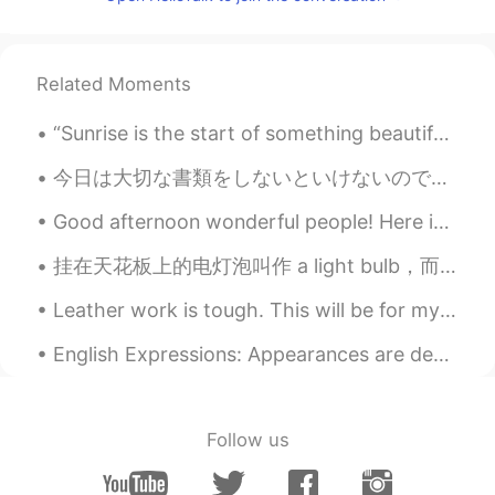
어"인 반면에 불어는 "주어, 서술어, 목적
어" 순서이기 때문이다.
이는
지금도
한국말 공부하기 시작한 지
Related Moments
거의 3년
만에
긴 문장의 순서를 자연스
럽게 파악할 수 없다.
“Sunrise is the start of something beautiful: the day. Sunset is the start of something beautiful...
이는 한국말 공부하기 시작한 지 거의 3
今日は大切な書類をしないといけないので、スタバに行って書類をした Today I must do some important paperwork, so I went to Starbucks...
년
이나
된 지금도
긴 문장의 순서를 자연
스럽게 파악할 수 없다.
Good afternoon wonderful people! Here is a new tongue twister for you! King Thistle stuck a tho...
한국말을 공부
하기 시작했을
때 가장
두
挂在天花板上的电灯泡叫作 a light bulb，而当两个人在约会时，若在场有个不解风情的第三者，你知道这样子的「电灯泡」在英文中要怎么说吗？ a / the third wheel 电...
번째
어려운
규칙은
높임
법
이었다.
한국말을 공부
할
때 가장 어려운
두번째
Leather work is tough. This will be for my father for father's day this Sunday. It is a leather g...
는
높임
말
이었다.
English Expressions: Appearances are deceiving! Dialogue Suzan: Get a load of that little gir...
불어는 한국말과 달리
존경말
2개밖에
없다.
불어는 한국말과 달리
언어의 형태가
2
Follow us
개밖에 없다.