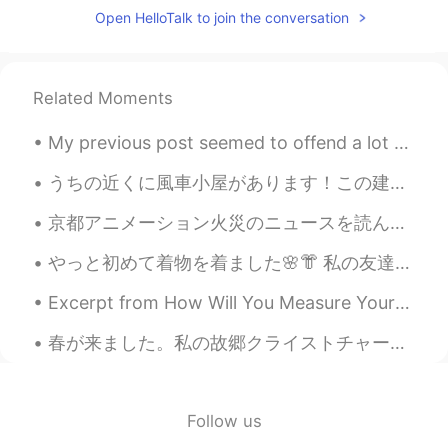
ideas for common mistakes I see/hear on
Open HelloTalk to join the conversation
this app.
Greg 大叔
2019.08.03 06:03
CN繁
CN粤
Related Moments
EN
CN
I'm totally bookmarking this, and will
My previous post seemed to offend a lot of people. So I want to be clear. I did not mean that peo...
send folks over to view it when I hear this
all-to-common mistake when I'm
うちの近くに風車小屋があります！この建物は二百年の歴史があります。中々きれいだと思う。日本には多くの古い風車小屋がありますか？ We have a windmill near our hous...
chatting with someone in English. By the
way, have you written one up for Een-
京都アニメーション火災のニュースを読んで絶句。狂気の沙汰としか思えない。普通の木曜日に普通に出勤して、突然こんな酷い目に遭った被害者たちのことを考えると心苦しくなる。一体どういう心境で人間はこん...
gel-ish? 😂
やっと初めて着物を着ました🌸👘 私の友達の古いビューカメラで写真を撮りましたから、これはモノクロです。他のデジタルの写真も撮りましたが、まだ加工をしません。 本当に楽しかったです。姫様のような...
慕容霏Faye
2019.05.28 23:25
Excerpt from How Will You Measure Your Life? by Clayton M. Christensen. Good theory can help us...
CN
EN
@Kathy
Haha ！Thank you ！You can do
春が来ました。私の故郷クライストチャーチの桜が咲き始めました。日本で見られる素晴らしいものと比べるものではありませんが、春の雰囲気を楽しむのはやはり気持ち良いです。また、ここには「水仙」がたくさ...
it ,too ！
Kathy
2019.05.28 16:28
Follow us
CN粤
EN