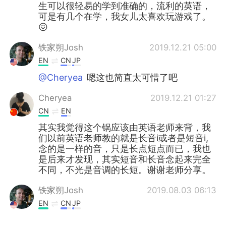
生可以很轻易的学到准确的，流利的英语，
可是有几个在学，我女儿太喜欢玩游戏了。
😖
铁家朔Josh
2019.12.21 05:00
EN
CN
JP
@Cheryea
嗯这也简直太可惜了吧
Cheryea
2019.12.21 01:27
CN
EN
其实我觉得这个锅应该由英语老师来背，我
们以前英语老师教的就是长音i或者是短音i,
念的是一样的音，只是长点短点而已，我也
是后来才发现，其实短音和长音念起来完全
不同，不光是音调的长短。谢谢老师分享。
铁家朔Josh
2019.08.03 06:13
EN
CN
JP
@Greg 大叔
No I haven't yet! I have a few