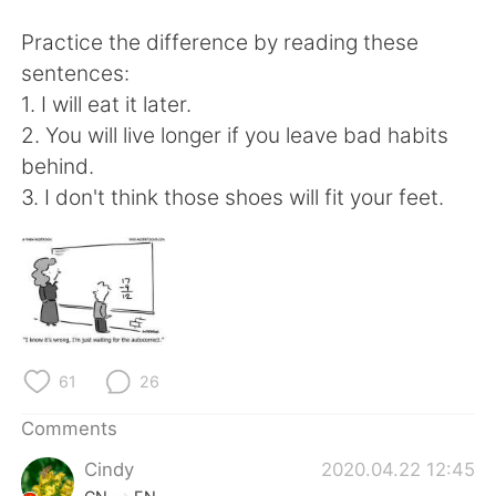
日本語
한국어
Practice the difference by reading these
Русский
ไทย
sentences:
1. I will eat it later.
Indonesia
Italiano
2. You will live longer if you leave bad habits
behind.
Türkçe
Tiếng Việt
3. I don't think those shoes will fit your feet.
Português
61
26
Comments
Cindy
2020.04.22 12:45