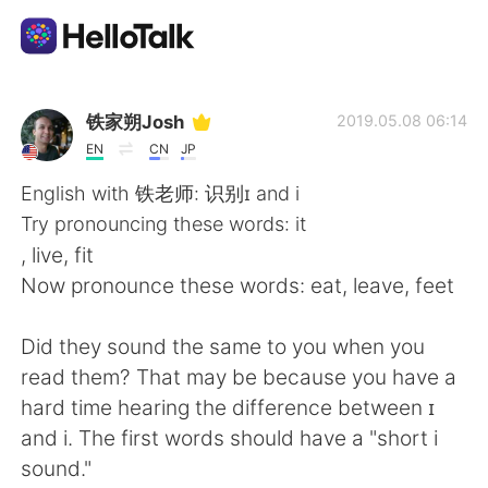
Language Exchange App
铁家朔Josh
2019.05.08 06:14
EN
CN
JP
AI Grammar Checker
English with 铁老师: 识别ɪ and i
Try pronouncing these words: it
English
, live, fit
Now pronounce these words: eat, leave, feet
简体中文
繁體中文
Did they sound the same to you when you
read them? That may be because you have a
Español
العربية
hard time hearing the difference between ɪ
and i. The first words should have a "short i
Français
Deutsch
sound."