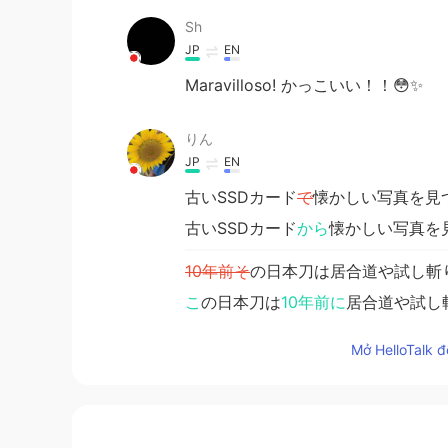
Sh
JP
EN
Maravilloso! かっこいい！！😳✨
りん
JP
EN
古いSSDカード
で
懐かしい写真を見
古いSSDカード
から
懐かしい写真を
10年前そ
の日本刀は居合道や試し斬
こ
の日本刀は
10年前に
居合道や試し
😅 直し方を勉強することが必要で
Mở HelloTalk đ
😅 直し方を勉強することが必要で
Hana