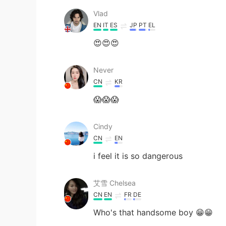
Vlad
EN
IT
ES
JP
PT
EL
😍😍😍
Never
CN
KR
😱😱😱
Cindy
CN
EN
i feel it is so dangerous
艾雪 Chelsea
CN
EN
FR
DE
Who's that handsome boy 😁😁