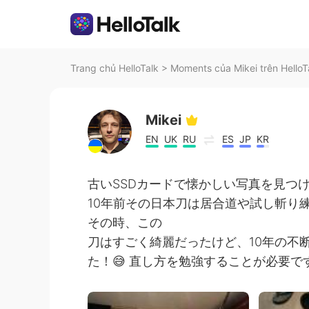
Trang chủ HelloTalk
>
Moments của Mikei trên HelloT
Mikei
EN
UK
RU
ES
JP
KR
古いSSDカードで懐かしい写真を見つけ
10年前その日本刀は居合道や試し斬り
その時、この
刀はすごく綺麗だったけど、10年の不
た！😅 直し方を勉強することが必要で