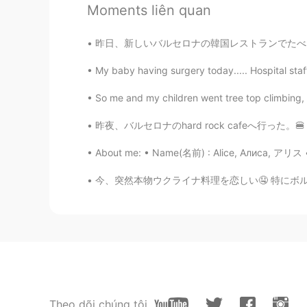
Moments liên quan
JP
KR
カッコいい！ ポーズが様になってるね
昨日、新しいバルセロナの韓国レストランでたべた。🥘🥘 このレストランは6日前に営業を開
My baby having surgery today..... Hospital staf
Yumi
JP
EN
So me and my children went tree top climbing, i
カッコいいね😊👍
昨夜、バルセロナのhard rock cafeへ行った。🍔 普通はいつも長い行列がある
jangmisol
About me: • Name(名前) : Alice, Алиса, アリス • W
KR
JP
今、突然本物ウクライナ料理を恋しい🤤 特にボルシチやチキンキエフ。。。 3ヶ月前ウクラ
오~~스고이쟝~~~각꼬이이~！
Mei 메이
JP
KR
カッコいい😊✨ けど、左手が上な
Koichiro
Theo dõi chúng tôi