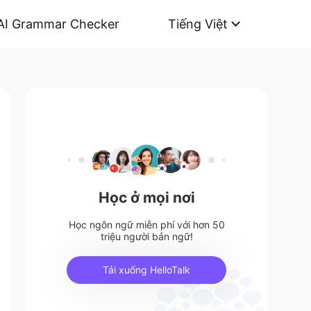
AI Grammar Checker
Tiếng Việt
Học ở mọi nơi
Học ngôn ngữ miễn phí với hơn 50
triệu người bản ngữ!
Tải xuống HelloTalk