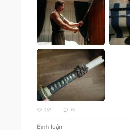
267
19
Bình luận