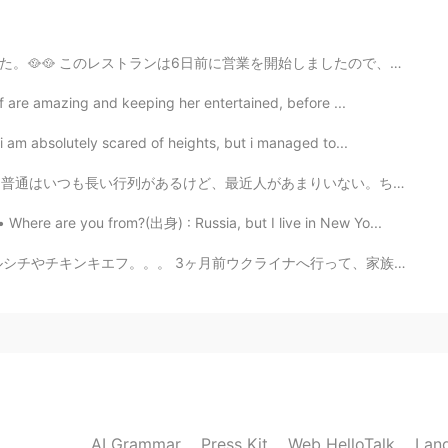
🌱 それにしても、筋肉凄いなぁ…😲
始しましたので、まだ人気ではなくて、静かな場所だった。スタフとチェフは韓国人だった、それで本物雰囲気がありま...
f are amazing and keeping her entertained, before ...
2020.05.13 16:06
 am absolutely scared of heights, but i managed to...
けど、最近人があまりいない。ちょっとラッキーだった。 さすがhard rock cafe！カクテルはオリジナ...
2020.05.12 13:49
here are you from?(出身) : Russia, but I live in New Yo...
イナへ行って、家族を会って、いっぱい休んだけど、最近は旅行に行くことができないから、仕方がないね😂 ウクライ...
2020.05.11 18:01
のが気になる…。
2020.05.11 15:50
AI Grammar
Press Kit
Web HelloTalk
Lan