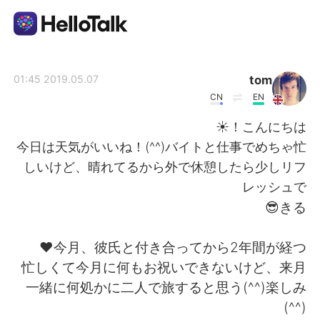
تطبيق تبادل اللغة
tom
2019.05.07 01:45
CN
EN
AI Grammar Checker
こんにちは！☀
今日は天気がいいね！(^^)バイトと仕事でめちゃ忙
العربية
しいけど、晴れてるから外で休憩したら少しリフ
レッシュで
きる😎
English
简体中文
今月、彼氏と付き合ってから2年間が経つ❤️
繁體中文
Español
忙しくて今月に何もお祝いできないけど、来月
一緒に何処かに二人で旅すると思う(^^)楽しみ
Français
Deutsch
(^^)