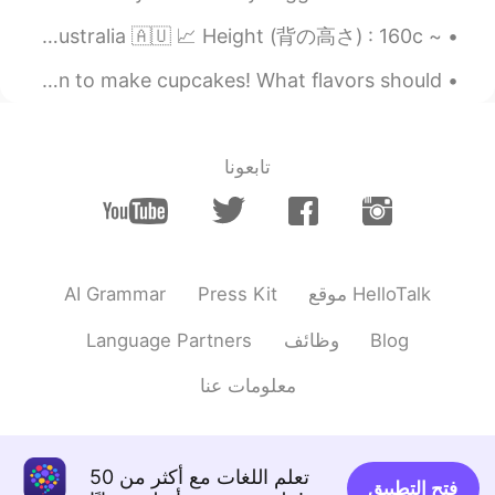
~ About me ~ 💳 Name (名前) : Alice 🌍 Where are you from? (出身) : Australia 🇦🇺 📈 Height (背の高さ) : 160c...
I am super happy that Valentine’s Day is on Friday! I plan to make cupcakes! What flavors should ...
تابعونا
AI Grammar
Press Kit
موقع HelloTalk
Language Partners
وظائف
Blog
معلومات عنا
تعلم اللغات مع أكثر من 50
فتح التطبيق