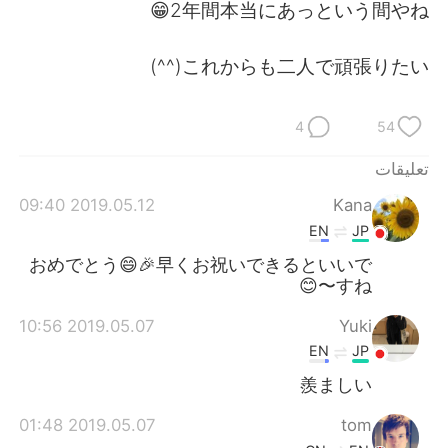
日本語
한국어
2年間本当にあっという間やね😁
Русский
ไทย
これからも二人で頑張りたい(^^)
Indonesia
Italiano
4
54
Türkçe
Tiếng Việt
تعليقات
2019.05.12 09:40
Kana
Português
EN
JP
おめでとう😄🎉早くお祝いできるといいで
すね〜😊
2019.05.07 10:56
Yuki
EN
JP
羨ましい
2019.05.07 01:48
tom