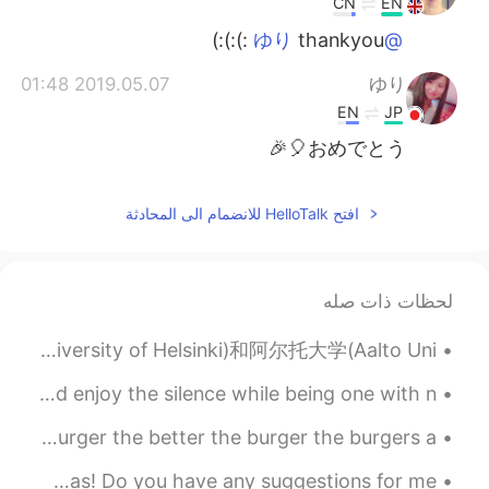
CN
EN
thankyou :):):)
@ゆり
2019.05.07 01:48
ゆり
EN
JP
おめでとう🎈🎉
افتح HelloTalk للانضمام الى المحادثة
لحظات ذات صله
最近很多人告诉我他们想去芬兰读书，所以我觉得我应该告诉大家一些事实。 1. 芬兰只有两个价值的大学。赫尔辛基大学(University of Helsinki)和阿尔托大学(Aalto Uni...
Pine trees- there is not much to do here but to rest and enjoy the silence while being one with n...
English Tongue Twister Burger King The bigger the burger the better the burger the burgers a...
I have a huge love for Chinese Historical and fantasy dramas! Do you have any suggestions for me? 😊