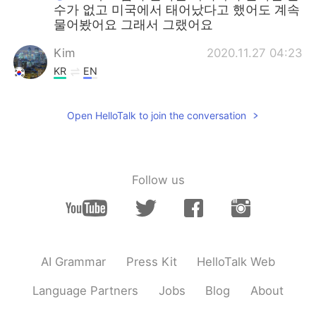
수가 없고 미국에서 태어났다고 했어도 계속
물어봤어요 그래서 그랬어요
Kim
2020.11.27 04:23
KR
EN
부모님이 한국인이면 한국인인데 미국에서
태어났다고 하세요. 그럼 바로 이해 할거예
Open HelloTalk to join the conversation
요 ㅋㅋ
Jun
2020.11.27 04:15
KR
EN
Follow us
ㅋㅋㅋㅋ 알고보니 아줌마 한국사람 아니라
서 물어보는듯... ㅋㅋㅋ
이동환
2020.11.27 02:25
KR
EN
AI Grammar
Press Kit
HelloTalk Web
아주머니 무슨 상관이신데 그렇게 꼬치꼬치
Language Partners
Jobs
Blog
About
캐물으셔 진짜😡