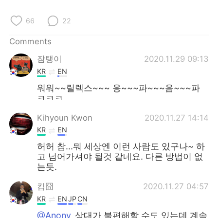
日本語
한국어
66
22
Русский
ไทย
Comments
Indonesia
Italiano
잠탱이
2020.11.29 09:13
KR
EN
Türkçe
Tiếng Việt
워워~~릴렉스~~~ 응~~~파~~~음~~~파
ㅋㅋㅋ
Português
Kihyoun Kwon
2020.11.27 14:14
KR
EN
허허 참...뭐 세상엔 이런 사람도 있구나~ 하
고 넘어가셔야 될것 같네요. 다른 방법이 없
는듯.
킴囧
2020.11.27 04:57
KR
EN
JP
CN
@Anony
상대가 불편해할 수도 있는데 계속