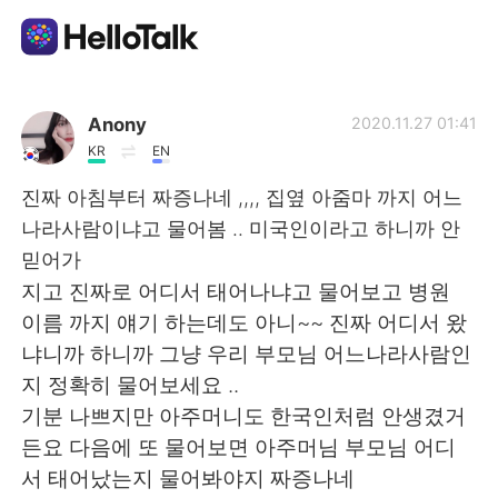
Language Exchange App
Anony
2020.11.27 01:41
KR
EN
AI Grammar Checker
진짜 아침부터 짜증나네 ,,,, 집옆 아줌마 까지 어느
나라사람이냐고 물어봄 .. 미국인이라고 하니까 안
English
믿어가
지고 진짜로 어디서 태어나냐고 물어보고 병원
이름 까지 얘기 하는데도 아니~~ 진짜 어디서 왔
简体中文
繁體中文
냐니까 하니까 그냥 우리 부모님 어느나라사람인
지 정확히 물어보세요 ..
Español
العربية
기분 나쁘지만 아주머니도 한국인처럼 안생겼거
든요 다음에 또 물어보면 아주머님 부모님 어디
Français
Deutsch
서 태어났는지 물어봐야지 짜증나네