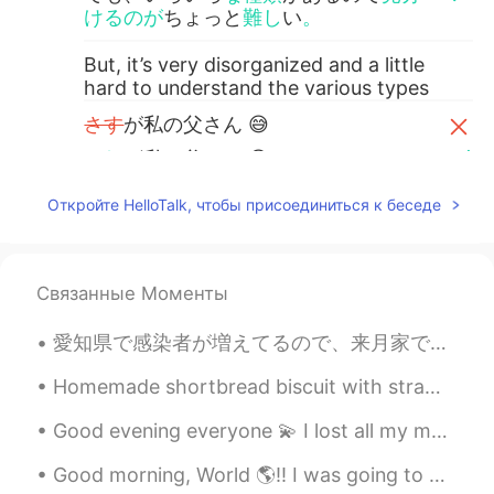
けるのが
ちょっと
難し
い
。
But, it’s very disorganized and a little
hard to understand the various types
さす
が私の父さん 😅
これ
が私の父さん 😅
This is just like my dad
Откройте HelloTalk, чтобы присоединиться к беседе
mi-ko
2020.01.09 10:58
JP
EN
Связанные Моменты
オレンジ🍊大好物です😊😋 うらやましい
愛知県で感染者が増えてるので、来月家で仕事ということになりました。 毎朝出社するとき、おはようと、帰るとき、またねと挨拶してくれてたこの人形としばらく会えなくなります。😬 週一回でも出社する...
です！✨
Homemade shortbread biscuit with strawberry jam filling! 😋🍓🍓🍓 When you know how to bake , life i...
Noriko のりこ
2020.01.09 05:33
JP
EN
Good evening everyone 💫 I lost all my messages today 😂😕 How was your weekend? 😎 If we had a conv...
私も大好きです。 今、日本では「紅まどん
Good morning, World 🌎!! I was going to go to the gym this morning, but I decided to test my lun...
な」がおいしいですよ😍🎶 オレンジ色がと