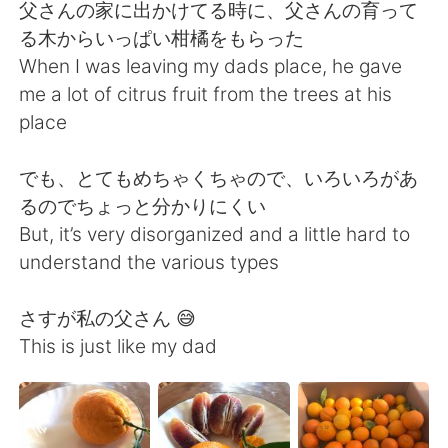
Deutsch
日本語
父さんの家に出かけてる時に、父さんの育って
る木からいっぱい柑橘をもらった
한국어
ไทย
When I was leaving my dads place, he gave
me a lot of citrus fruit from the trees at his
Indonesia
Italiano
place
Türkçe
Tiếng Việt
でも、とてもめちゃくちゃので、いろいろがあ
るのでちょっと分かりにくい
Português
But, it’s very disorganized and a little hard to
understand the various types
さすが私の父さん 😅
This is just like my dad