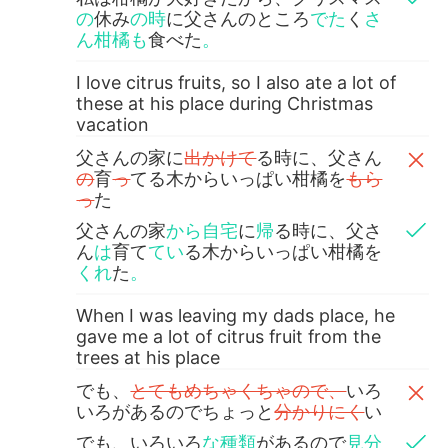
の
休み
の時
に父さんのところ
でた
く
さ
ん柑橘も
食べた
。
I love citrus fruits, so I also ate a lot of
these at his place during Christmas
vacation
父さんの家に
出かけて
る時に、父さん
の
育
っ
てる木からいっぱい柑橘を
もら
っ
た
父さんの家
から自宅
に
帰
る時に、父さ
ん
は
育て
てい
る木からいっぱい柑橘を
くれ
た
。
When I was leaving my dads place, he
gave me a lot of citrus fruit from the
trees at his place
でも、
とてもめちゃくちゃので、
いろ
いろがあるのでちょっと
分かりにく
い
でも、いろいろ
な種類
があるので
見分