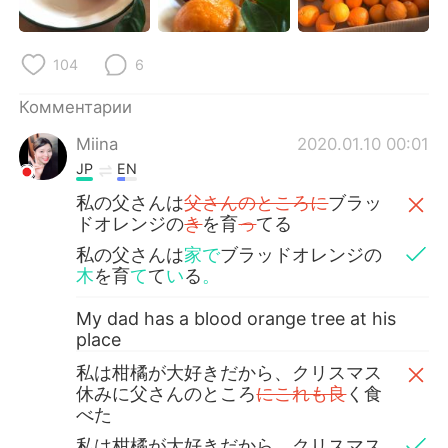
104
6
Комментарии
Miina
2020.01.10 00:01
JP
EN
私の父さんは
父さんのところに
ブラッ
ドオレンジの
き
を育
っ
てる
私の父さんは
家で
ブラッドオレンジの
木
を育
て
て
い
る
。
My dad has a blood orange tree at his
place
私は柑橘が大好きだから、クリスマス
休みに父さんのところ
にこれも良
く食
べた
私は柑橘が大好きだから、クリスマス