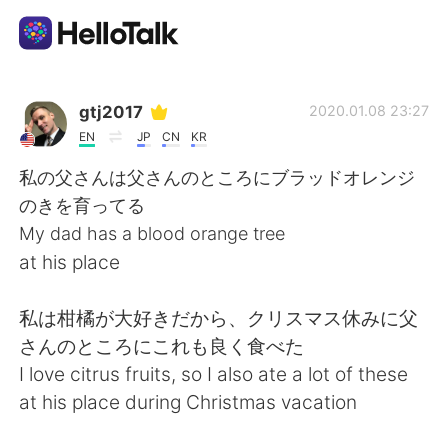
Приложение для Языкового Обмена
gtj2017
2020.01.08 23:27
EN
JP
CN
KR
AI Grammar Checker
私の父さんは父さんのところにブラッドオレンジ
のきを育ってる
Русский
My dad has a blood orange tree
at his place
English
简体中文
私は柑橘が大好きだから、クリスマス休みに父
さんのところにこれも良く食べた
繁體中文
Español
I love citrus fruits, so I also ate a lot of these
at his place during Christmas vacation
العربية
Français