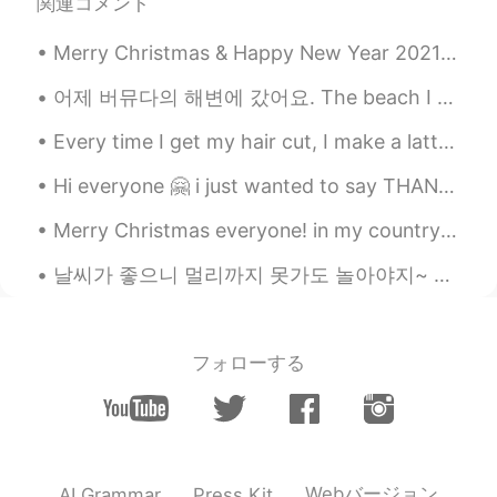
関連コメント
여기 동네 사람들이랑
도
치네
고있어요
^^
Merry Christmas & Happy New Year 2021!!!❣️🎉 Wishing you love, light, & peaceful loving energy thi...
한달 동안 여기서 살다보니 너무 즐겁고
여기 동네 사람들이랑
친하게
지내
고있
어제 버뮤다의 해변에 갔어요. The beach I went to was called Horseshoe Bay. It is famous for having pink sa...
어요^^
Every time I get my hair cut, I make a latte for my hairdresser. That way she likes me and will a...
어제 찍
는
사진~
Hi everyone 🤗 i just wanted to say THANKS to everyone here who is helping me learn Korean and to ...
어제 찍
은
사진~
Merry Christmas everyone! in my country we would say, Selamat Hari Natal semua! What are your go...
날씨가 좋으니 멀리까지 못가도 놀아야지~ 친구들이랑 한옥마을에 오니깐 꿀잼!!! 날씨는 화창하고 덥지만 친구들이랑 즐거운 시간을 보내고 사람도 많이 없고 오랜만에 얘기많이 해...
フォローする
Webバージョン
AI Grammar
Press Kit