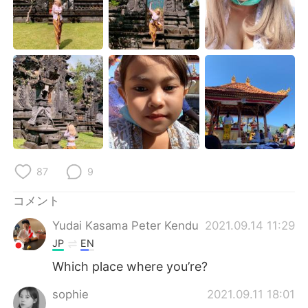
Deutsch
한국어
Русский
ไทย
Indonesia
Italiano
Türkçe
Tiếng Việt
Português
87
9
コメント
Yudai Kasama Peter Kendu
2021.09.14 11:29
JP
EN
Which place where you’re?
sophie
2021.09.11 18:01