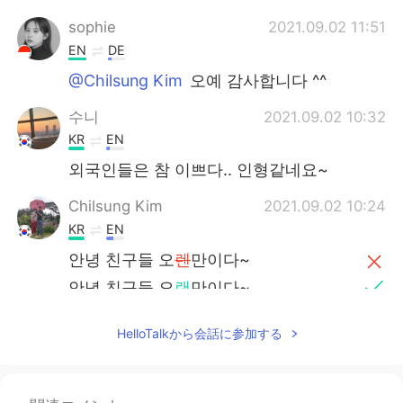
sophie
2021.09.02 11:51
EN
DE
@Chilsung Kim
오예 감사합니다 ^^
수니
2021.09.02 10:32
KR
EN
외국인들은 참 이쁘다.. 인형같네요~
Chilsung Kim
2021.09.02 10:24
KR
EN
안녕 친구들 오
렌
만이다~
안녕 친구들 오
랜
만이다~
코로나 때문에 발리
오
이사왔어요 ㅋㅋ
HelloTalkから会話に参加する
코로나 때문에 발리
로
이사왔어요 ㅋㅋ
한달 동안 여기서 살다보니 너무 즐겁고