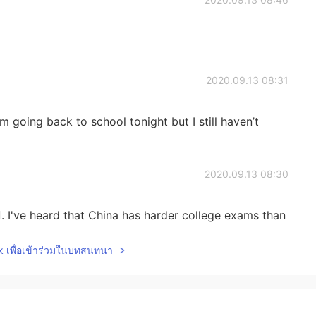
2020.09.13 08:31
’m going back to school tonight but I still haven’t
2020.09.13 08:30
🏻. I've heard that China has harder college exams than
lk เพื่อเข้าร่วมในบทสนทนา
2020.09.13 08:24
h in three years