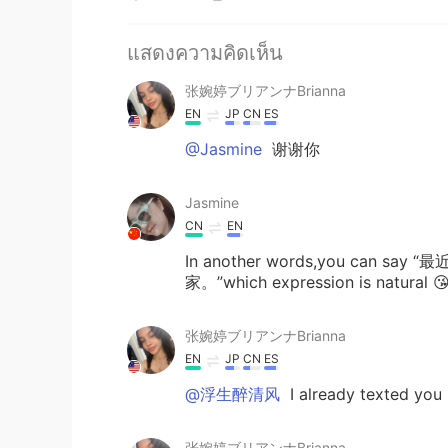
แสดงความคิดเห็น
张婉婷ブリアンナBrianna
EN
JP
CN
ES
@Jasmine
谢谢你
Jasmine
CN
EN
In another words,you ca
家。”which expression is natural 
张婉婷ブリアンナBrianna
EN
JP
CN
ES
@浮生醉清风
I already texted you
张婉婷ブリアンナBrianna