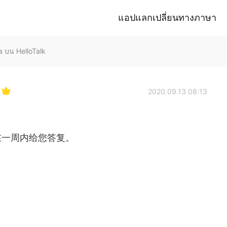
แอปแลกเปลี่ยนทางภาษา
น HelloTalk
2020.09.13 08:13
在一周内给您答复。