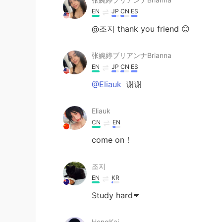
EN
JP
CN
ES
@조지 thank you friend 😊
张婉婷ブリアンナBrianna
EN
JP
CN
ES
@Eliauk
谢谢
Eliauk
CN
EN
come on！
조지
EN
KR
Study hard👊
HongKai