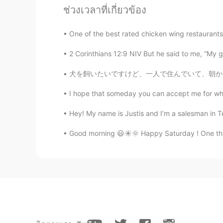
ช่วงเวลาที่เกี่ยวข้อง
张婉婷ブリアンナBrianna
One of the best rated chicken wing restaurants &
EN
JP
CN
ES
@david
are you taking the Chine
2 Corinthians‬ ‭12:9‬ ‭NIV‬‬ But he said to me, “My 
犬を飼いたいですけど、一人で住んでいて、朝から晩までよく働きます。しかし、恋人がいれば
张婉婷ブリアンナBrianna
EN
JP
CN
ES
I hope that someday you can accept me for who 
@
谢谢
Hey! My name is Justis and I’m a salesman in Te
Good morning 😃☀️🌞 Happy Saturday ! One thing
张婉婷ブリアンナBrianna
EN
JP
CN
ES
@好好
谢谢我最喜欢的学生😊
Jay
CN
EN
好好复习 顺顺利利ᶘ ͡°ᴥ͡°ᶅ