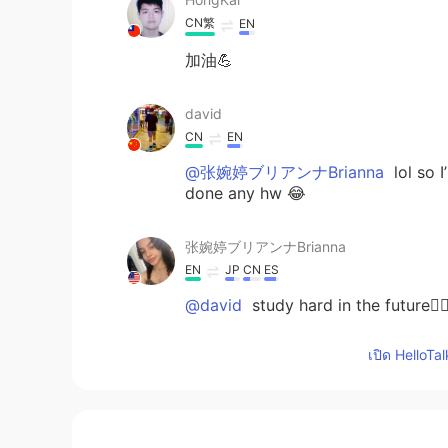
CN繁
EN
加油💪
david
CN
EN
@张婉婷ブリアンナBrianna
lol so I
done any hw 😂
张婉婷ブリアンナBrianna
EN
JP
CN
ES
@david
study hard in the future👍
we do
เปิด HelloTa
david
CN
EN
@张婉婷ブリアンナBrianna
lol yea