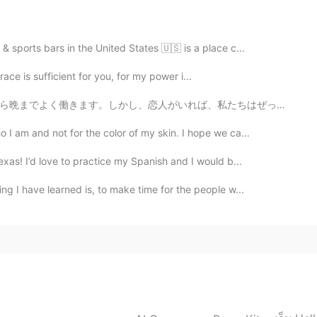
2020.09.13 08:23
 sports bars in the United States 🇺🇸 is a place c...
se college exam?
grace is sufficient for you, for my power i...
、私たちはぜったい犬を飼うつもりですよ！ I want a dog but I often work fr...
2020.09.13 08:22
I am and not for the color of my skin. I hope we ca...
xas! I’d love to practice my Spanish and I would b...
 I have learned is, to make time for the people w...
2020.09.13 08:21
2020.09.13 08:21