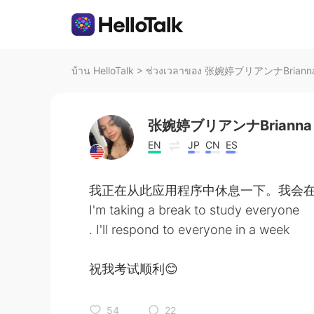
บ้าน HelloTalk
>
ช่วงเวลาของ 张婉婷ブリアンナBrianna บ
张婉婷ブリアンナBrianna
EN
JP
CN
ES
我正在从此应用程序中休息一下。我会
I'm taking a break to study everyone
. I'll respond to everyone in a week
祝我考试顺利😊
54
22