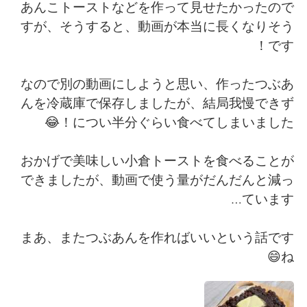
日本語
한국어
あんこトーストなどを作って見せたかったので
すが、そうすると、動画が本当に長くなりそう
Русский
ไทย
です！
Indonesia
Italiano
なので別の動画にしようと思い、作ったつぶあ
んを冷蔵庫で保存しましたが、結局我慢できず
Türkçe
Tiếng Việt
につい半分ぐらい食べてしまいました！😂
Português
おかげで美味しい小倉トーストを食べることが
できましたが、動画で使う量がだんだんと減っ
ています…
まあ、またつぶあんを作ればいいという話です
ね😄