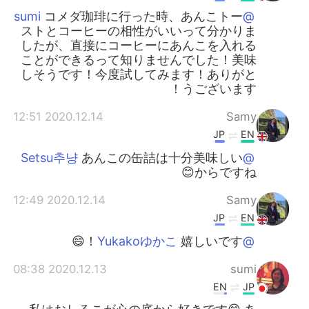
コメダ珈琲に行った時、あんこトー
@sumi
ストとコーヒーの相性がいいって分かりま
したが、直接にコーヒーにあんこを入れる
ことができるって知りませんでした！美味
しそうです！今度試してみます！ありがと
うございます！
2020.12.14 12:51
Samy
JP
EN
あんこの缶詰は十分美味しい
@Setsu추냥
からですね😊
2020.12.14 12:49
Samy
JP
EN
嬉しいです！😄
@Yukakoゆかこ
2020.12.13 08:38
sumi
EN
JP