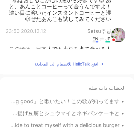
私はおしるこが心の底から好きです😊 あ
と、あんことコーヒーって合うんですよ！
濃い目に溶いたインスタントコーヒーと混
ぜたあんこも試してみてください😉
2020.12.12 23:50
Setsu추냥
EN
JP
この頃は、日本人でも小豆を煮て食べる人
は、本当に少ないと思います！😅 私の大好
物はあんこなので、貴方もあんこが好きで
افتح HelloTalk للانضمام الى المحادثة
嬉しいです！😍
2020.12.12 16:18
Yukakoゆかこ
ES
KR
EN
JP
لحظات ذات صله
どういたしまして✨ 手作りのつぶ
@Samy
おはようございます！今日の朝空が美しい！ 「It's a new day, it's a new life for me and I'm feeling good」と歌いたい！この歌が知ってます...
あんがたくさんのっていて、とっても美味
しそうですよ😋🍞🍴
きっと飲茶食べた。☺久しぶり！美味しいレストランを愚善で見つけて嬉しい😆 味はは良かった！バンクーバーの美味しい飲茶みたい。これは知ってる？ローマイガイと揚げ豆腐とシュウマイとネギパンケーキと...
2020.12.12 16:03
Samy
I didn’t cook today because I had a busy day. So I decide to treat myself with a delicious burger...
JP
EN