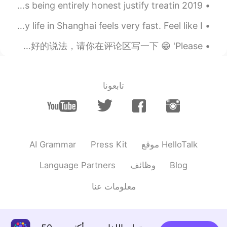
2019 Book Reviews #3 The Stranger by Albert Camus. Does being entirely honest justify treatin...
あんこ缶詰をそう簡単に手に入れ
@Coco
ることができるって羨ましいです！😄 日本
A happy spoilt child. Her very first jumper. Lately life in Shanghai feels very fast. Feel like I...
に行った時はコメダ珈琲のあんこを買って
帰りました！
中国早安！全世界大家好！ 我刚刚碰到这个问题，也自己得好好想一想。对我来说，这样子是最标准，最地道的说法：又礼貌，又表达一样的意思。如果谁有更好的说法，请你在评论区写一下 😁 'Please ...
2020.12.12 11:40
Coco
DE
FR
EN
JP
تابعونا
ぜひぜひ😊私もあんこ食べたくな
@Samy
ってきました。あんこの缶詰買ってきちゃ
おうかな😋
2020.12.12 11:16
Samy
AI Grammar
Press Kit
موقع HelloTalk
JP
EN
日本人にも美味しそうに
@Yukakoゆかこ
Language Partners
وظائف
Blog
見えるかなって心配していたので嬉しいで
す！😄 直してくれて本当にありがとうござ
معلومات عنا
います！😊
2020.12.12 11:14
Samy