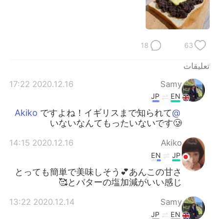
18
63
تعليقات
2020.12.16 17:22
Samy
JP
EN
ですよね！イギリスまで知られて
@Akiko
いないなんてもったいないです🥲
2020.12.16 14:15
Akiko
EN
JP
とっても簡単で美味しそう💕あんこの甘さ
とバターの塩加減がいい感じ🥰
2020.12.14 13:22
Samy
JP
EN