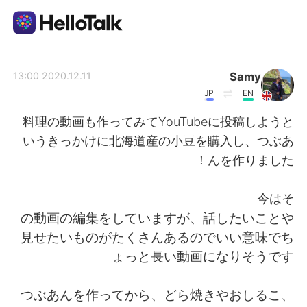
تطبيق تبادل اللغة
Samy
2020.12.11 13:00
JP
EN
AI Grammar Checker
料理の動画も作ってみてYouTubeに投稿しようと
いうきっかけに北海道産の小豆を購入し、つぶあ
العربية
んを作りました！
今はそ
English
简体中文
の動画の編集をしていますが、話したいことや
見せたいものがたくさんあるのでいい意味でち
繁體中文
Español
ょっと長い動画になりそうです
Français
Deutsch
つぶあんを作ってから、どら焼きやおしるこ、