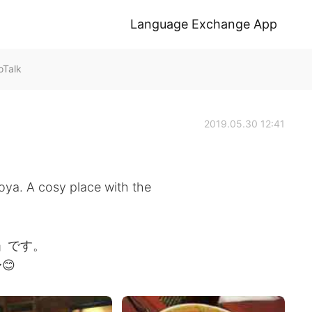
Language Exchange App
Talk
2019.05.30 12:41
oya. A cosy place with the
a」です。
😊