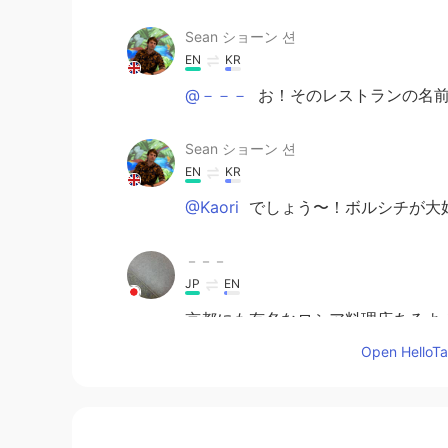
Sean ショーン 션
EN
KR
@－－－
お！そのレストランの名前
Sean ショーン 션
EN
KR
@Kaori
でしょう〜！ボルシチが大好
－－－
JP
EN
京都にも有名なロシア料理店あるよ
Open HelloTal
Kaori
JP
EN
ボルシチ美味しそう〜！😊💕