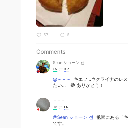
57
6
Comments
Sean ショーン 션
EN
KR
@－－－
キエフ…ウクライナのレス
たい…！😄 ありがとう！
－－－
JP
EN
@Sean ショーン 션
祗園にある「キ
です。