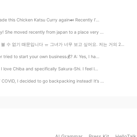
made this Chicken Katsu Curry again🍛 Recently I’...
y! She moved recently from japan to a place very ...
그녀가 너무 보고 싶어요. 저는 거의 2년 동안 엄마를 못 봤지만 저희는 영상통화를 자주 해요. ...
tried to start your own business💰? A: Yes, I ha...
love Chiba and specifically Sakura-Shi. I feel l...
 COVID, I decided to go backpacking instead! It’s ...
AI Grammar
Press Kit
HelloTal