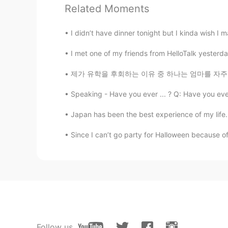
Related Moments
I didn’t have dinner tonight but I kinda wish I 
I met one of my friends from HelloTalk yesterda
제가 유학을 후회하는 이유 중 하나는 엄마를 자주 볼 수 없기 때문입니다 ㅠ 
Speaking - Have you ever ... ? Q: Have you ever 
Japan has been the best experience of my life. I 
Since I can’t go party for Halloween because of
Follow us