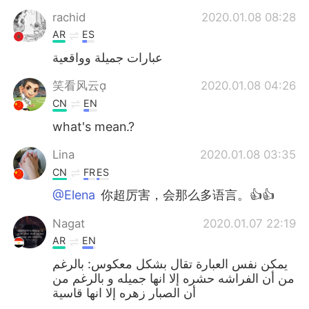
Deutsch
日本語
rachid
2020.01.08 08:28
AR
ES
한국어
ไทย
عبارات جميلة وواقعية
Indonesia
Italiano
笑看风云
2020.01.08 04:26
CN
EN
Türkçe
Tiếng Việt
what's mean.?
Português
Lina
2020.01.08 03:35
CN
FR
ES
@Elena
你超厉害，会那么多语言。👍👍
Nagat
2020.01.07 22:19
AR
EN
يمكن نفس العبارة تقال بشكل معكوس: بالرغم
من أن الفراشه حشره إلا انها جميله و بالرغم من
أن الصبار زهره إلا انها قاسية