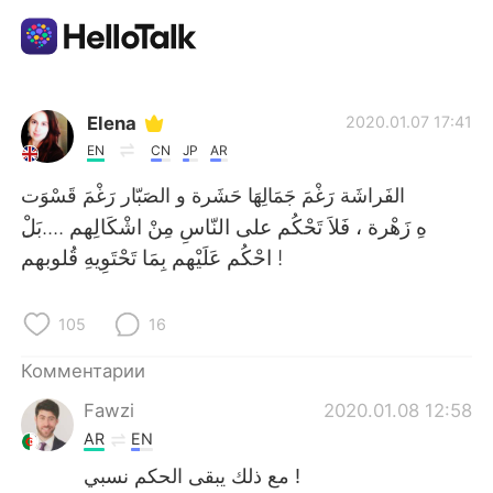
Приложение для Языкового Обмена
Elena
2020.01.07 17:41
EN
CN
JP
AR
AI Grammar Checker
الفَراشَة رَغْمَ جَمَالِهَا حَشَرة و الصَبّار رَغْمَ قَسْوَت
Русский
احْكُم عَلَيْهم بِمَا تَحْتَوِيهِ قُلوبهم !
105
16
English
简体中文
Комментарии
繁體中文
Español
Fawzi
2020.01.08 12:58
AR
EN
العربية
Français
مع ذلك يبقى الحكم نسبي !