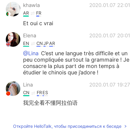
khawla
2020.01.07 22:01
AR
FR
Et oui c vrai
Elena
2020.01.07 20:01
EN
CN
JP
AR
@Lina
C’est une langue très difficile et un
peu compliquée surtout la grammaire ! Je
consacre la plus part de mon temps à
étudier le chinois que j’adore !
Lina
2020.01.07 19:27
CN
FR
ES
我完全看不懂阿拉伯语
Lina
2020.01.07 19:27
CN
FR
ES
Откройте HelloTalk, чтобы присоединиться к беседе
Je ne comprends absolument pas l’arabe