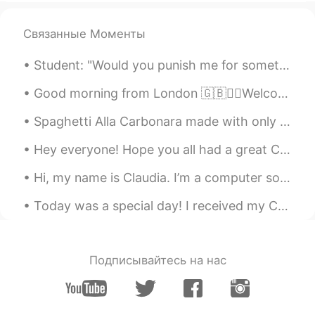
noSsa
2020.01.07 18:32
Связанные Моменты
AR
EN
⭐🧷🖤 Yeah
Student: "Would you punish me for something I didn`t do?" Teacher: "Of course not." Student: "Go...
Nouf
2020.01.07 18:23
Good morning from London 🇬🇧🙋‍♀️Welcome to a wonderful new day , life is about moments don’t wait...
AR
EN
Spaghetti Alla Carbonara made with only few ingredients. Pecorino Romano cheese is a cheese used ...
هالله هالله
Hey everyone! Hope you all had a great Christmas and a happy new year! Sorry for not posting for...
AYOUB ABDELKARIMI
2020.01.07 18:16
Hi, my name is Claudia. I’m a computer software designer. I design computer software. I use a com...
AR
EN
نعم حكمة جيدة وصحيحة
Today was a special day! I received my Chinese name by a great friend! 今天是一个特殊的日子! 我的好朋友给我起了中文名...
Ialsh3ibi
2020.01.07 17:48
AR
EN
Подписывайтесь на нас
😎
redhouanehamdaou
2020.01.07 17:47