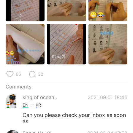
日本語
한국어
Русский
ไทย
Indonesia
Italiano
Türkçe
Tiếng Việt
Português
66
32
Comments
king of ocean..
2021.09.01 18:46
EN
KR
Can you please check your inbox as soon
as