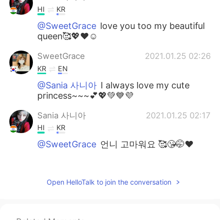
HI
KR
@SweetGrace
love you too my beautiful
queen🥰💖❤️☺️
SweetGrace
2021.01.25 02:26
KR
EN
@Sania 사니아
I always love my cute
princess~~~💕💖💚💙💜
Sania 사니아
2021.01.25 02:17
HI
KR
@SweetGrace
언니 고마워요 🥰😘🤭❤️
SweetGrace
2021.01.24 18:38
KR
EN
Open HelloTalk to join the conversation
~~~~~~~💐💐💐 Lovely princess Sania~~!
Congratulations~~~💟💟💟💟💟