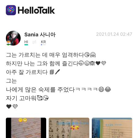
Language Exchange App
Sania 사니아
2021.01.24 02:47
HI
KR
AI Grammar Checker
그는 가르치는 데 매우 엄격하다😘🤗
하지만 나는 그와 함께 즐긴다🤭😉🙈❤️💜
English
아주 잘 가르치다 📘🖊️
그는
나에게 많은 숙제를 주었다ㅋㅋㅋㅋ😄😂
简体中文
繁體中文
자기 고마워🥰😘
❤️💜
Español
العربية
Français
Deutsch