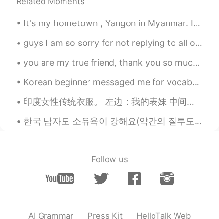
Related Moments
Sania 사니아
2021.01.24 11:22
HI
KR
It's my hometown , Yangon in Myanmar. It's very famous for its Shwedagon Pagoda . If ever got a ...
@Woojin
응 오빠💖☺️🥰고마워.
guys I am so sorry for not replying to all of you .💌💌💌 I'm a normal person 🧏🧏🧏like you all so it...
Woojin
2021.01.24 10:42
you are my true friend, thank you so much for support me dear, I love you a lot, I hope I will ne...
CN繁
KR
EN
JP
Korean beginner messaged me for vocabs😁😉 i can't reply individually so copy from it 🤗 sorry for ...
@Sania 사니아
사니아의 사랑은 영원할거
야~💗💗💗
印度女性传统衣服。 左边：我的表妹 中间：我的奶奶 ...
Sania 사니아
2021.01.24 10:04
한국 남자도 소유욕이 강해요(약간의 질투도)ㅋㅋㅋㅋ😁😂🤦‍♀️🤷‍♀️아니면 부산 남자들이 더 소유욕 적이에요 한국 남자들도 소유욕이 강하고 왜 소유욕이 강한지 말해 줄 수 ...
HI
KR
@Woojin
ㅋㅋ 오빠 고마워 😁🥰🤭
Follow us
Woojin
2021.01.24 08:50
CN繁
KR
EN
JP
운명적인 만남이군나 😄 축하해~
Sania 사니아
2021.01.24 06:58
AI Grammar
Press Kit
HelloTalk Web