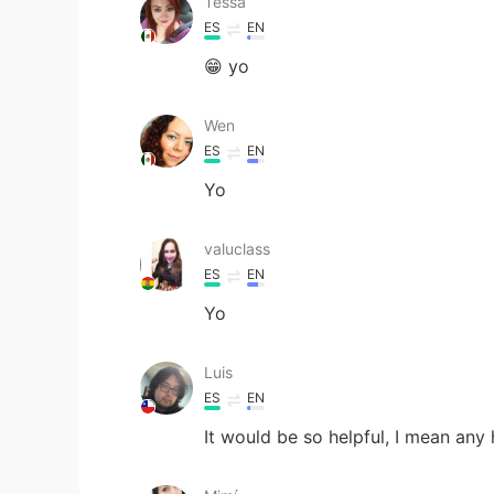
Tessa
ES
EN
😁 yo
Wen
ES
EN
Yo
valuclass
ES
EN
Yo
Luis
ES
EN
It would be so helpful, I mean any 