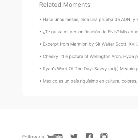
Daniela Álvarez Contreras
Related Moments
ES
EN
Yooo
Hace unos meses, hice una prueba de ADN, y est
¿Te gusta mi personificación de Elvis? Mis abu
Carolinaaa
ES
EN
Excerpt from Marmion by Sir Walter Scott. XVII. 
Do it!
Cheeky little picture of Wellington Arch, Hyde p
Ryan’s Word Of The Day: Savvy (adj.) Meaning: S
Ziyi
ES
EN
México es un país riquísimo en cultura, colores
Sii
Amy
ES
EN
Yes
Follow us