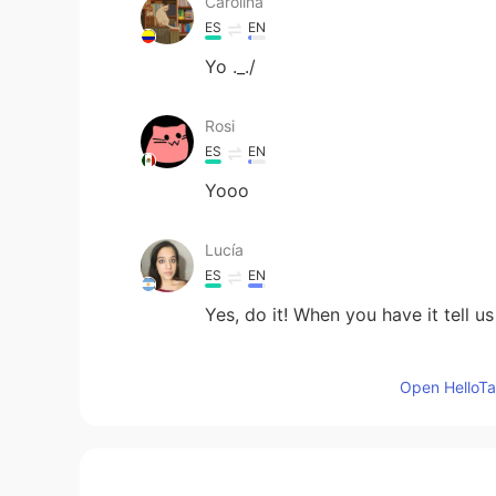
Carolina
ES
EN
Yo ._./
Rosi
ES
EN
Yooo
Lucía
ES
EN
Yes, do it! When you have it tell u
Luis Martinez
Open HelloTal
ES
EN
Me