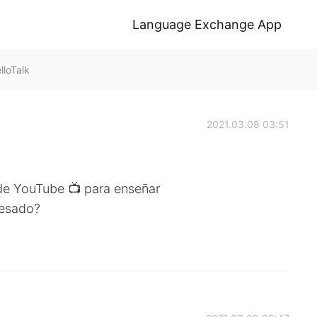
Language Exchange App
lloTalk
2021.03.08 03:51
 de YouTube 📺 para enseñar
eresado?