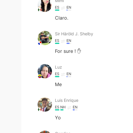
Mimí
ES
EN
Claro.
Sir Häröld J. Shelby
ES
EN
For sure ! ✋
Luz
ES
EN
Me
Luis Enrique
ES
NH
EN
Yo