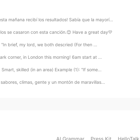
2021.03.08 04:02
a mañana recibí los resultados! Sabía que la mayorí...
elos se casaron con esta canción.😊 Have a great day💛
2021.03.08 04:01
“In brief, my lord, we both descried (For then ...
ark corner, in London this morning! 6am start at ...
mart, skilled (in an area) Example (1): “If some...
2021.03.08 03:58
, sabores, climas, gente y un montón de maravillas...
2021.03.08 03:56
AI Grammar
Press Kit
HelloTal