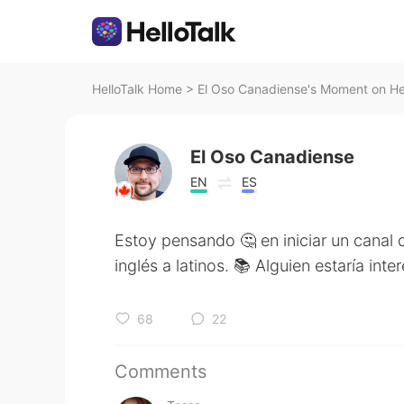
HelloTalk Home
>
El Oso Canadiense's Moment on He
El Oso Canadiense
EN
ES
Estoy pensando 🤔 en iniciar un canal
inglés a latinos. 📚 Alguien estaría int
68
22
Comments