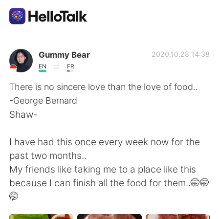
Aplikasi Pertukaran Bahasa
Gummy Bear
2020.10.28 14:38
EN
FR
AI Grammar Checker
There is no sincere love than the love of food..
-George Bernard
Indonesia
Shaw-
I have had this once every week now for the
English
简体中文
past two months..
My friends like taking me to a place like this
繁體中文
Español
because I can finish all the food for them..🤭🤭
🤭
العربية
Français