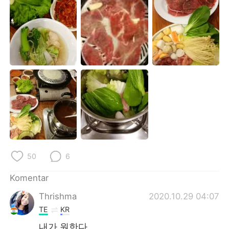
Deutsch
日本語
한국어
Русский
ไทย
Italiano
Türkçe
Tiếng Việt
Português
50
6
Komentar
Thrishma
2020.10.29 04:07
TE
KR
내가 원한다