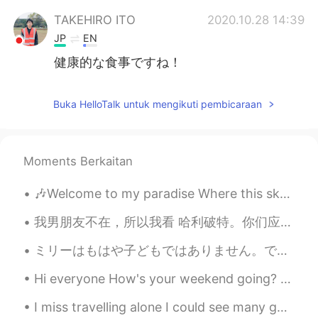
TAKEHIRO ITO
2020.10.28 14:39
JP
EN
健康的な食事ですね！
Buka HelloTalk untuk mengikuti pembicaraan
Moments Berkaitan
🎶Welcome to my paradise Where this sky so blue Where the sunshine so bright Welcome to my paradi...
我男朋友不在，所以我看 哈利破特。你们应该看过吧 😏 很好看啊啊啊，我最喜欢的 character 是 Oliver Wood 因为他很帅。我以前要买中文版的可是不知道要在哪儿买的啊 😖 如果你...
ミリーはもはや子どもではありません。でも彼女はまだ雨が降るのを怖がっていて、普通の雨でもどしゃ降りでも、いつも私の部屋に走ってきて隠れようとします。私の願いはミリーがわたしのように強くなってくれ...
Hi everyone How's your weekend going? Today my aunt in Darwin was having a family gathering. Her...
I miss travelling alone I could see many good places and refreshed my mind コロナそろそろ消えないかな... 4枚目は大...