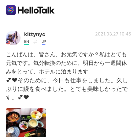
Language Exchange App
kittynyc
2021.03.27 10:45
EN
JP
AI Grammar Checker
こんばんは、皆さん、お元気ですか？私はとても
元気です。気分転換のために、明日から一週間休
English
みをとって、ホテルに泊まります。
💕❤そのために、今日も仕事をしました。久し
ぶりに鰻を食べました。とても美味しかったで
简体中文
繁體中文
す。💕❤
Español
العربية
Français
Deutsch