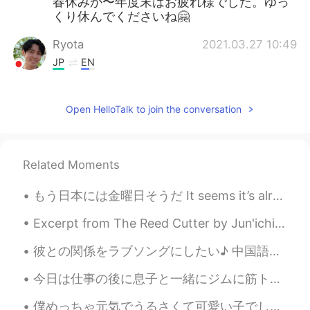
春休みか〜年度末はお疲れ様でした。ゆっ
くり休んでくださいね🤗
Ryota
2021.03.27 10:49
JP
EN
間違いは全くないです！素晴らしい☺️👍 素
敵なお休みを！
Open HelloTalk to join the conversation
yasuo okumura
2021.03.27 10:48
JP
EN
Related Moments
完璧です！
もう日本には金曜日そうだ It seems it’s already Friday in Japan 良い週末の始まりになりますように Hope you have a good start t...
kittynyc
2021.03.27 10:45
EN
JP
Excerpt from The Reed Cutter by Jun'ichirō Tanizaki. I had always thought the view would be like...
この日本語に間違いがあれば、訂正をお願
彼との関係をラブソングにしたい♪ 中国語に聞き慣れるため、中国人の友達に毎日中国の曲を勧められてる。彼の音楽のセンスはいいから、毎回プレイリストに保存してる^ ^ いつも彼からの連絡を待つと音...
いします。💕📝
今日は仕事の後に息子と一緒にジムに筋トレした Today after work my son and I worked out at the gym 休憩に息子は軽食を食べて、とても元気になっ...
僕めっちゃ元気でうるさくて可愛い子でした🥰 (お父さんおらんかったからおじいちゃんはお父さんようなもんやった、2年前ほどに亡くなりましたけど、、お母さん美人で嬉しい〜！ちょっといい遺伝子もらっ...