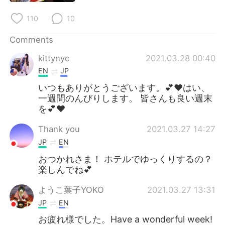
日本語
한국어
110
10
Русский
ไทย
Comments
Indonesia
Italiano
kittynyc
2021.03.28 00:40
EN
JP
Türkçe
Tiếng Việt
いつもありがとうございます。💕❤はい、
一週間のんびりします。 皆さんも良い週末
Português
を💕❤
Thank you
2021.03.27 14:27
JP
EN
おつかれさま！ ホテルでゆっくりするの？
楽しんでね💕
ようこ葉子YOKO
2021.03.27 13:31
JP
EN
お疲れ様でした。Have a wonderful week!