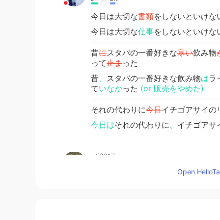
今日は大切な
書類
をしないといけな
今日は大切な
仕事
をしないといけな
昔
に
スタバの一番好きな
寒い
飲み物
って
止ま
った
昔
、
スタバの一番好きな飲み物
は
ラ
て
いなか
った
(or 販売をやめた)
それの代わりに
今日
イチゴアサイの
今日は
それの代わりに
、
イチゴアサ
gtj2017
EN
JP
CN
KR
Open HelloTal
@Kiyoka.
yea! It’s very yummy 😋
Kiyoka.