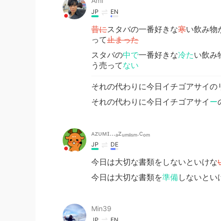
Ami
JP
EN
昔に
スタバの一番好きな
寒
い飲み物
って
止まった
スタバの
中で
一番好きな
冷た
い飲み
う売って
ない
それの代わりに今日イチゴアサイの
それの代わりに今日イチゴアサイ
ー
ᴀᴢᴜᴍɪ...ₐzᵤₘᵢᵢₛₘ.cₒₘ
JP
DE
今日は大切な書類をしないといけな
今日は大切な書類を
準備
しないとい
Min39
JP
EN