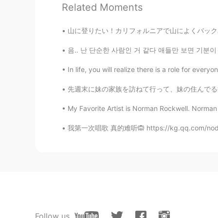
JP
EN
Related Moments
イチゴとアサイーおいしそうですね
山に登りたい！カリフォルニアで山によくバックパックしていた。でもその装置を日本に持って
음.. 난 단순한 사람인 거 같다 애들만 보면 기분이 좋아져 ㅋㅋㅋㅋ 오늘 집
In life, you will realize there is a role for ever
先週末に妹の家族を訪ねて行って、妹の住んでる街に用事もした Last weekend 
My Favorite Artist is Norman Rockwell. Norman 
我第一次唱歌 真的难听🙉 https://kg.qq.com/node/play?s=
Follow us