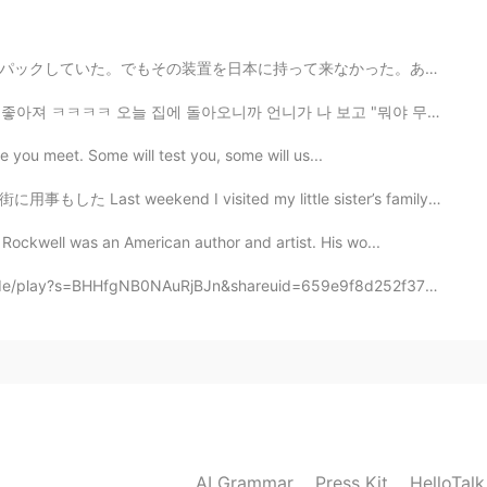

来なかった。あと，日本で運転しない。山に行きにくい。コロナだから今は無理です。 (この写真はカリフォルニア...
에 돌아오니까 언니가 나 보고 "뭐야 무슨 좋은 일 있었어? 아침에는 안 좋은 표정으로 계속 s...
yone you meet. Some will test you, some will us...
I visited my little sister’s family, and did some erra...
Rockwell was an American author and artist. His wo...
BHHfgNB0NAuRjBJn&shareuid=659e9f8d252f378a36&topsourc...
AI Grammar
Press Kit
HelloTal