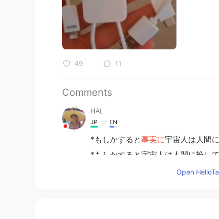
49
11
Comments
HAL
JP
EN
*もしかすると
事実に
宇宙人は人間
*もしかすると宇宙人は人間に扮し
Open HelloTal
*ニューヨークは綺麗と楽しそうに
*ニューヨークは綺麗と楽しそうに
な？)
し、危ない所です