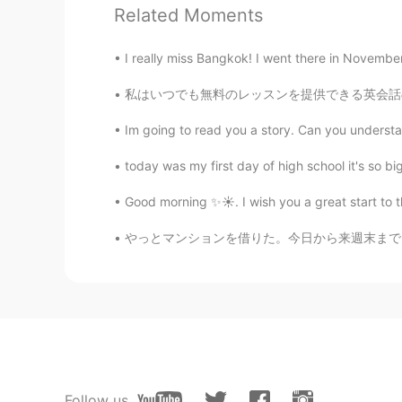
*彼氏は
料理者を勤めながらも
、帰
Related Moments
*彼氏は
キッチンで働いてるけど
、
I really miss Bangkok! I went there in November
*昨日のテストは超簡単だった
あえ
私はいつでも無料のレッスンを提供できる英会話の先生なんかじゃないです。日本語で話さずにそ
*昨日のテストは超簡単だった
か怪
Im going to read you a story. Can you understan
*何度かタバコを吸うのがやめてみ
*何度かタバコを吸うのがやめてみ
today was my first day of high school it's so bi
Good morning ✨☀️. I wish you a great start to 
*日本のビールはアサヒ
など
キリン
*日本のビールはアサヒ
や
キリン
な
やっとマンションを借りた。今日から来週末まで、マンション準備は忙しそう。部屋の戸口は21
みき Miki
JP
EN
@紅里寿 Chris крис
😊
紅里寿 Chris крис
Follow us