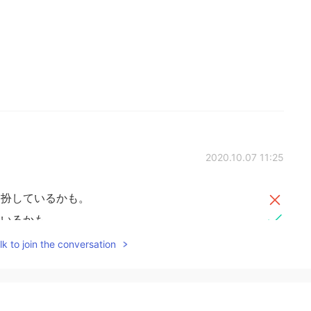
2020.10.07 11:25
に扮しているかも。
ているかも。
k to join the conversation
見
ながらも
、実際
に
悪いし、危ない所です
見
えるけど
、実際
は悪い(
悪い
だけだと伝わらないか