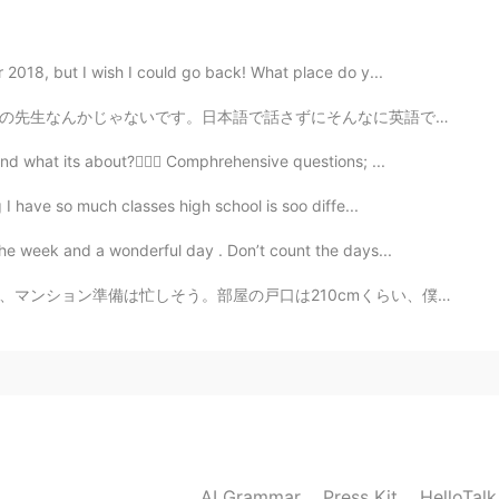
った時は料理するのが好きじゃないよ
帰った時は料理するのが好きじゃないよ
 2018, but I wish I could go back! What place do y...
た言う
。
んなに英語でしか会話したくないなら、日本語の初心者とか真剣に日本語を勉強してない人に話しかけた方が良いと思...
しい
。
d what its about?🧚🏻‍♀️ Comphrehensive questions; ...
たかった、でもなかなか
し
ない。
たかった、でもなかなか
でき
ない。
g I have so much classes high school is soo diffe...
the week and a wonderful day . Don’t count the days...
を
読
みたいです。
ど
を
飲
みたいです。
0cmくらい、僕は203cmだから本当に良かった！珍しいよね、そんなに高い戸口。玄関とシャワー室は195c...
2020.10.06 15:48
2020.10.06 15:44
AI Grammar
Press Kit
HelloTal