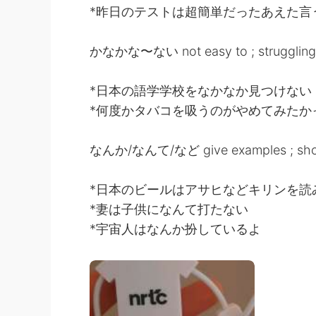
*昨日のテストは超簡単だったあえた言
かなかな〜ない not easy to ; struggling to
*日本の語学学校をなかなか見つけない
*何度かタバコを吸うのがやめてみたか
なんか/なんて/など give examples ; show 
*日本のビールはアサヒなどキリンを読
*妻は子供になんて打たない
*宇宙人はなんか扮しているよ