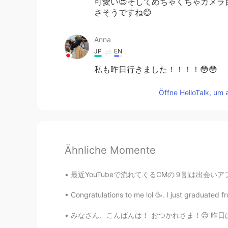
可愛い😍そしてめちゃくちゃカメラ
さそうですね😊
Anna
JP
EN
私も昨日行きました！！！！😳😳
Öffne HelloTalk, um 
Ähnliche Momente
最近YouTubeで流れてくるCMの９割は出会いアプリなんだけど、なんで俺には彼女がいる
Congratulations to me lol 🥳. I just graduated 
みなさん、こんばんは！ おつかれさま！😊 昨日はきのくにやに行ったよ。日本料理の本を買っ