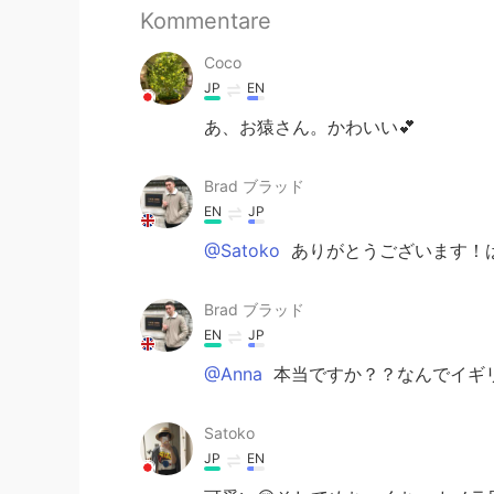
Kommentare
Coco
JP
EN
あ、お猿さん。かわいい💕
Brad ブラッド
EN
JP
@Satoko
ありがとうございます！は
Brad ブラッド
EN
JP
@Anna
本当ですか？？なんでイギリ
Satoko
JP
EN