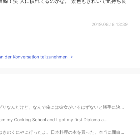
目線！笑 人に慣れてるのかな。 景色もきれいで気持ち良
2019.08.18 13:39
an der Konversation teilzunehmen
はずないと勝手に決めつけられてるんだろう。ゲーム実況を見てるせいでYouTubeに"こいつ童貞だろう"だと...
from my Cooking School and I got my first Diploma a...
た。本当に面白いですよ。そのあとカフェでケーキを買った。😁 今から仕事に行かなきゃいけないけどめっちゃ眠い...