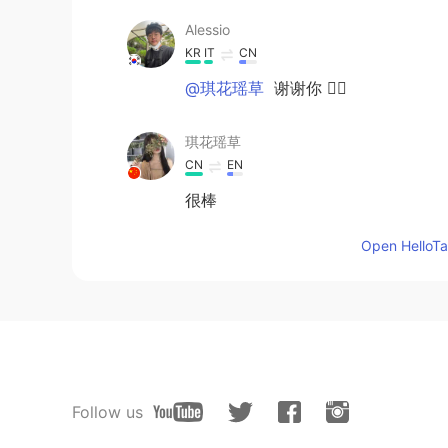
Alessio
KR
IT
CN
@琪花瑶草
谢谢你 🙆‍♂️
琪花瑶草
CN
EN
很棒
Open HelloTal
Follow us