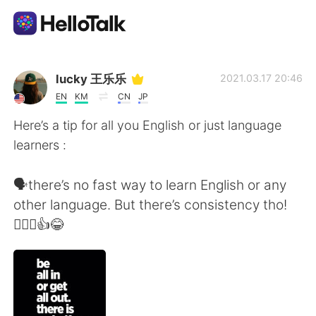
Aplicación de intercambio de idiomas
lucky 王乐乐
2021.03.17 20:46
EN
KM
CN
JP
AI Grammar Checker
Here’s a tip for all you English or just language
learners :
Español
🗣there’s no fast way to learn English or any
other language. But there’s consistency tho!
English
简体中文
🤦🏽‍♀️👍😂
繁體中文
العربية
Français
Deutsch