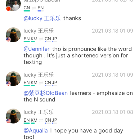
CN
EN
@lucky 王乐乐
thanks
lucky 王乐乐
2021.03.18 01:09
EN
KM
CN
JP
@Jennifer
tho is pronounce like the word
though . It’s just a shortened version for
texting
lucky 王乐乐
2021.03.18 01:09
EN
KM
CN
JP
@紫豆杉OldBean
learners - emphasize on
the N sound
lucky 王乐乐
2021.03.18 01:08
EN
KM
CN
JP
@Aqualia
I hope you have a good day
too!