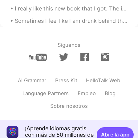
FA
EN
I really like this new book that I got. The illustrations are really nice. Apparently my Chinese ...
@lucky 王乐乐
It's my honor to hear it
from you🙏🏻
Sometimes I feel like I am drunk behind the wheel The wheel of possibility, however it may roll G...
lucky 王乐乐
2021.03.17 21:23
EN
KM
CN
JP
Síguenos
@Actaeon
your in the right path no need
for short cuts
lucky 王乐乐
2021.03.17 21:23
EN
KM
CN
JP
AI Grammar
Press Kit
HelloTalk Web
@Oliv jay
👍
Language Partners
Empleo
Blog
Actaeon
2021.03.17 21:08
Sobre nosotros
FA
EN
Show me a shortcut please 😬
¡Aprende idiomas gratis
Oliv jay
2021.03.17 21:08
con más de 50 millones de
Abre la app