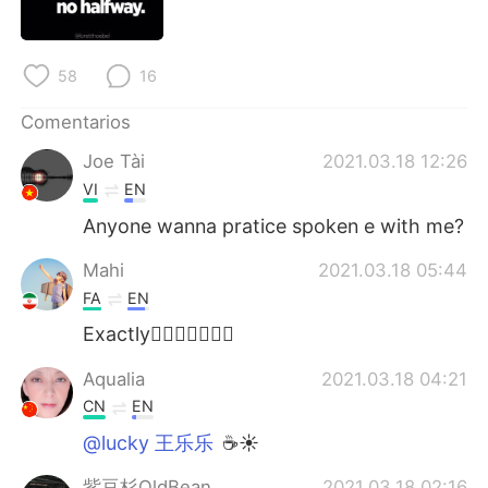
日本語
한국어
Русский
ไทย
58
16
Indonesia
Italiano
Comentarios
Joe Tài
2021.03.18 12:26
Türkçe
Tiếng Việt
VI
EN
Português
Anyone wanna pratice spoken e with me?
Mahi
2021.03.18 05:44
FA
EN
Exactly👌🏼👌🏼👌🏼💐
Aqualia
2021.03.18 04:21
CN
EN
@lucky 王乐乐
☕☀
紫豆杉OldBean
2021.03.18 02:16