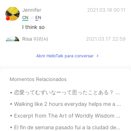
Jennifer
2021.03.18 00:11
CN
EN
I think so
Risa 이리사
2021.03.17 22:59
VI
EN
Abrir HelloTalk para conversar
😄😄😄right
Actaeon
2021.03.17 21:32
FA
EN
Momentos Relacionados
@lucky 王乐乐
😊⭐
恋愛ってむずいなーって思ったことある？ 恋愛が本当に好き嫌いがある人いる？私は本当にある。 相手のことを同感してサポートしたりすると逆効果人いない？矛盾で、自分で助けてって言われたら助けたら距...
lucky 王乐乐
2021.03.17 21:31
Walking like 2 hours everyday helps me a lot during these difficult times. I’m a really anxious p...
EN
KM
CN
JP
@Actaeon
🤗
Excerpt from The Art of Worldly Wisdom by Baltasar Gracián. lv Wait. It's a sign of a noble hea...
Actaeon
2021.03.17 21:26
El fin de semana pasado fui a la ciudad de Bristol. Fue muy hermoso. Mi actividad favorita fue ca...