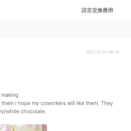
語言交換應用
2021.02.14 06:24
s making
g them i hope my coworkers will like them. They
ry/white chocolate.