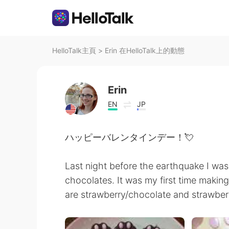
HelloTalk主頁
>
Erin 在HelloTalk上的動態
Erin
EN
JP
ハッピーバレンタインデー！💘
Last night before the earthquake I wa
chocolates. It was my first time makin
are strawberry/chocolate and strawber