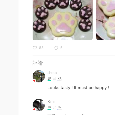
83
5
評論
shota
JP
KR
Looks tasty ! It must be happy !
Rimi
JP
EN