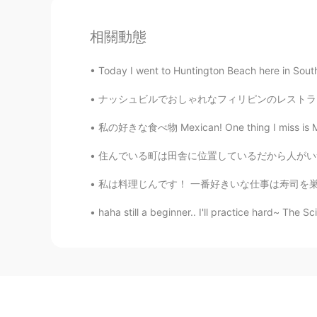
相關動態
Today I went to Huntington Beach here in Southe
ナッシュビルでおしゃれなフィリピンのレストランを見つけました！😳 全部が食べられるかな
私の好きな食べ物 Mexican! One thing I miss is Mexica
住んでいる町は田舎に位置しているだから人がいつも少ないなのに、真ん中には誰もいないしそん
私は料理じんです！ 一番好きいな仕事は寿司を巣繰りました。 でも前のレストランはいっぱい
haha still a beginner.. I'll practice hard~ The Sc