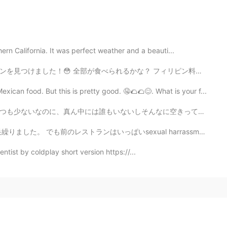
rn California. It was perfect weather and a beauti...
？ フィリピン料理は目茶苦茶美味しいのに全然ヘルシーじゃない。これは海で泳ぐの後の食べ物が完璧です。だから高...
n food. But this is pretty good. 🤤🌮🌮😊. What is your f...
なに空きっているのが可笑しいだ。新コロナワイルスの影響でスーパーや薬局以外、全部が閉まっている。 ところで...
sexual harrassment(日本ほてなんですか??)のもんだいがありました。だからいまぱにゃでし...
ientist by coldplay short version https://...