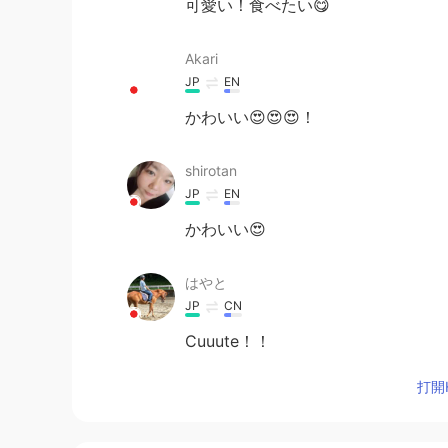
可愛い！食べたい😋
Akari
JP
EN
かわいい😍😍😍！
shirotan
JP
EN
かわいい😍
はやと
JP
CN
Cuuute！！
打開H