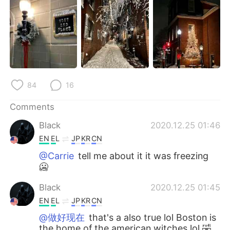
日本語
한국어
Русский
ไทย
Indonesia
Italiano
Türkçe
Tiếng Việt
84
16
Português
Comments
Black
2020.12.25 01:46
EN
EL
JP
KR
CN
@Carrie
tell me about it it was freezing
🥶
Black
2020.12.25 01:45
EN
EL
JP
KR
CN
@做好现在
that's a also true lol Boston is
the home of the american witches lol 🤣