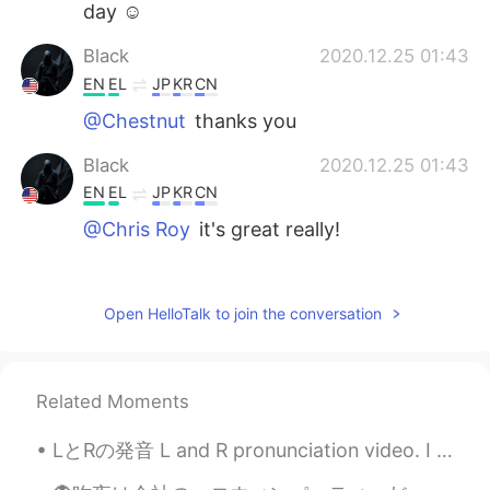
day ☺️
Black
2020.12.25 01:43
EN
EL
JP
KR
CN
@Chestnut
thanks you
Black
2020.12.25 01:43
EN
EL
JP
KR
CN
@Chris Roy
it's great really!
Chris Roy
2020.12.24 02:51
CN
RU
Open HelloTalk to join the conversation
I really like these things-snow, Christmas
and so on
Related Moments
Black
2020.12.18 07:16
EN
EL
JP
KR
CN
LとRの発音 L and R pronunciation video. I wasn't going to share it but apparently it has been helpful...
@Ray
Boston Massachusetts