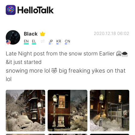
Language Exchange App
Black
2020.12.18 06:02
EN
EL
JP
KR
CN
AI Grammar Checker
Late Night post from the snow storm Earlier 🥶🌨️
&it just started
English
snowing more lol 🤣 big freaking yikes on that
lol
简体中文
繁體中文
Español
العربية
Français
Deutsch