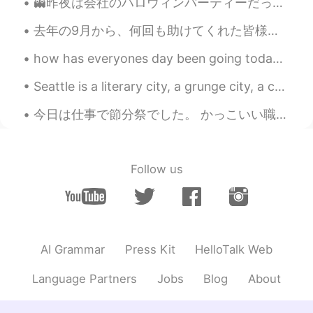
👻昨夜は会社のハロウィンパーティーだった 👻 同僚は色々なコスチュームを着たから、最初は多くの人を認識しませんでした！でも、誰も私を認識しない🤣 私はスパイダーマンだった 笑 昨日はパーティー...
Carrie
2020.12.18 06:17
去年の9月から、何回も助けてくれた皆様のお陰で、ようやく奨学金を頂くことができました! 凄く感謝しております。ありがとうございました。 This would have been impossi...
CN
EN
I feel very cold,becasue I've never had
how has everyones day been going today☀️🌈its been a verry hot day today☀️🥵 feel free to chat with...
snow here
Seattle is a literary city, a grunge city, a culinary city, an Emerald City. It’s a city where yo...
做好现在
2020.12.18 06:14
今日は仕事で節分祭でした。 かっこいい職員同士が鬼になりました。怖くなくて、可愛い鬼でした。👹 笑笑 鬼を追い払うために豆まきをしました。 昼ご飯に、その鬼と大きい声先輩と一緒に食べて、恵方巻の...
CN
EN
跟童话世界一样
Follow us
Chestnut
2020.12.18 06:09
CN
EN
so beautiful
Mizuki みづき
2020.12.18 06:06
AI Grammar
Press Kit
HelloTalk Web
JP
EN
Language Partners
Jobs
Blog
About
Beautiful pictures! We really don't have
snow here so I wanna go in these
pictures