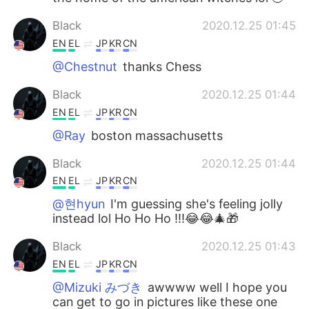
Black
2020.12.25 01:45
EN
EL
JP
KR
CN
@Chestnut
thanks Chess
Black
2020.12.25 01:44
EN
EL
JP
KR
CN
@Ray
boston massachusetts
Black
2020.12.25 01:44
EN
EL
JP
KR
CN
@현hyun
I'm guessing she's feeling jolly
instead lol Ho Ho Ho !!!😂😂🎄🎁
Black
2020.12.25 01:43
EN
EL
JP
KR
CN
@Mizuki みづき
awwww well I hope you
can get to go in pictures like these one