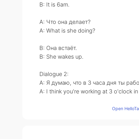
B: It is 6am.
A: Что она делает?
A: What is she doing?
B: Она встаёт.
B: She wakes up.
Dialogue 2:
A: Я думаю, что в 3 часа дня ты раб
A: I think you're working at 3 o'clock in
B: Да, я работаю в 3 часа дня. / Нет,
Open HelloTal
B: Yes, I work at 3 o'clock in the day. /
Dialogue 3: