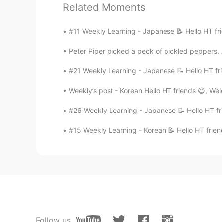
Related Moments
A: Во сколько она встаёт?
A: What time does she gets up?
#11 Weekly Learning - Japanese 📝 Hello HT fri
B: Она встаёт в 6 часов.
Peter Piper picked a peck of pickled peppers. A
B: She gets up at 6 o’clock.
#21 Weekly Learning - Japanese 📝 Hello HT fri
A: Как долго ты завтракаешь?
Weekly’s post - Korean Hello HT friends 😄, We
A: How long have you been having bre
#26 Weekly Learning - Japanese 📝 Hello HT fri
#15 Weekly Learning - Korean 📝 Hello HT frien
B: Я завтракаю 15 минут.
B: I have breakfast for 15 minutes.
🍎 Topic 3: Образец. Example: for vs a
1. Я работаю 9 часов в день. I work 9
Follow us