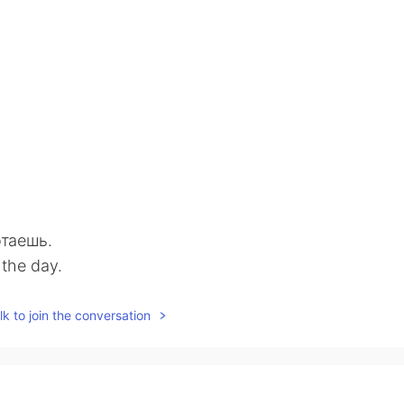
отаешь.
 the day.
 я не работаю в это время.
k to join the conversation
 No, I don't work at this time.