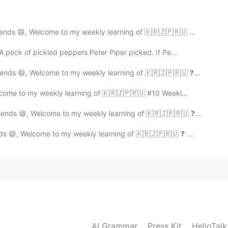
ends 😄, Welcome to my weekly learning of 🇰🇷🇯🇵🇷🇺 ...
 peck of pickled peppers Peter Piper picked. If Pe...
ends 😄, Welcome to my weekly learning of 🇰🇷🇯🇵🇷🇺 ❓...
lcome to my weekly learning of 🇰🇷🇯🇵🇷🇺 #10 Weekl...
akfast?
ends 😄, Welcome to my weekly learning of 🇰🇷🇯🇵🇷🇺 ❓...
ds 😄, Welcome to my weekly learning of 🇰🇷🇯🇵🇷🇺 ❓ ...
t
 hours a day.
AI Grammar
Press Kit
HelloTal