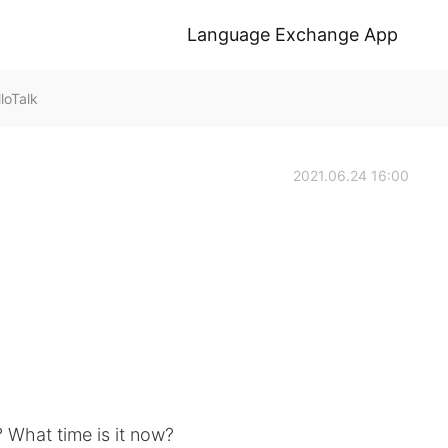
Language Exchange App
loTalk
2021.06.24 16:00
What time is it now?