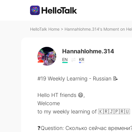
HelloTalk Home
>
Hannahlohme.314's Moment on Hel
Hannahlohme.314
EN
KR
#19 Weekly Learning - Russian 📝
Hello HT friends 😄,
Welcome
to my weekly learning of 🇰🇷🇯🇵🇷🇺
❓Question: Сколько сейчас времени? 