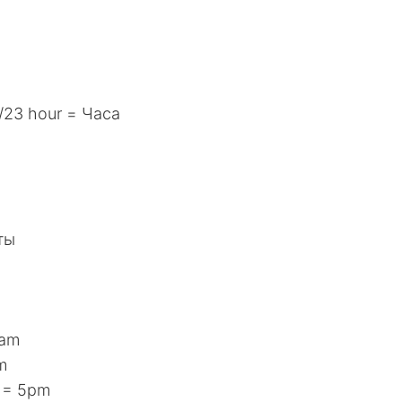
23 hour = Часа
ты
6am
m
а = 5pm