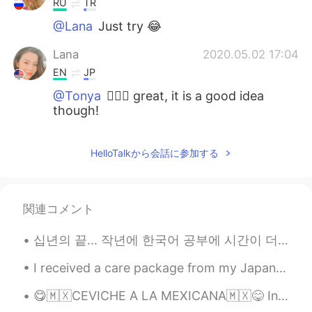
RU
TR
@Lana
Just try 😂
Lana
2020.05.02 17:04
EN
JP
@Tonya
🤦🏻‍♀️ great, it is a good idea
though!
Tonya
2020.05.02 17:00
HelloTalkから会話に参加する
RU
TR
@Lana
I should tell you, it didn’t help ☹️
Lana
2020.05.02 16:28
関連コメント
EN
JP
십년의 끝... 작년에 한국어 공부에 시간이 더 있었으면 좋겠어요 작년에는 일이 너무 힘들었습니다 메시지에 응답하지 않으면 죄송합니다 다음은 홍콩의 멋진 사진을 입니다...
This is such a good idea! People keep
asking me the same things over and over
I received a care package from my Japanese friend so I want to send one back to her too 💌📦 my cat...
again 😥
😋🇲🇽CEVICHE A LA MEXICANA🇲🇽😋 Ingredientes • 5 filetes de pescado blanco (fresco) • 4 tomates ...
saburota kusumi
2020.04.16 12:37