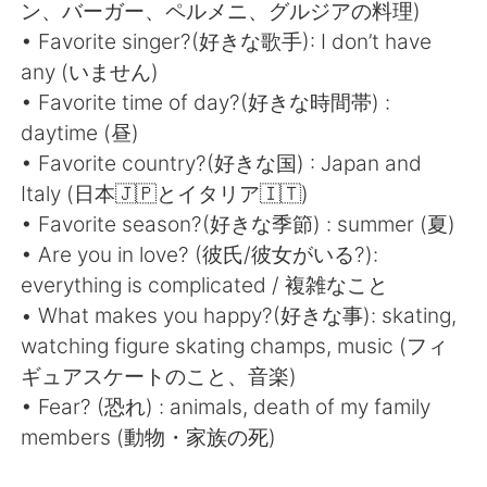
Deutsch
한국어
ン、バーガー、ペルメニ、グルジアの料理)
• Favorite singer?(好きな歌手): I don’t have
Русский
ไทย
any (いません)
• Favorite time of day?(好きな時間帯) :
Indonesia
Italiano
daytime (昼)
• Favorite country?(好きな国) : Japan and
Türkçe
Tiếng Việt
Italy (日本🇯🇵とイタリア🇮🇹)
• Favorite season?(好きな季節) : summer (夏)
Português
• Are you in love? (彼氏/彼女がいる?):
everything is complicated / 複雑なこと
• What makes you happy?(好きな事): skating,
watching figure skating champs, music (フィ
ギュアスケートのこと、音楽)
• Fear? (恐れ) : animals, death of my family
members (動物・家族の死)