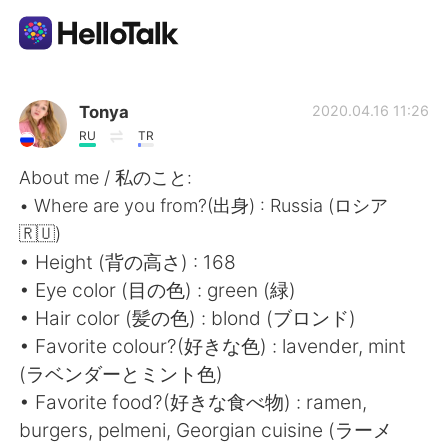
語学交換アプリ
Tonya
2020.04.16 11:26
RU
TR
AI Grammar Checker
About me / 私のこと:
• Where are you from?(出身) : Russia (ロシア
日本語
🇷🇺)
• Height (背の高さ) : 168
• Eye color (目の色) : green (緑)
English
简体中文
• Hair color (髪の色) : blond (ブロンド)
• Favorite colour?(好きな色) : lavender, mint
繁體中文
Español
(ラベンダーとミント色)
• Favorite food?(好きな食べ物) : ramen,
العربية
Français
burgers, pelmeni, Georgian cuisine (ラーメ