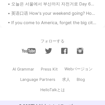
오늘은 서울에서 부산까지 자전거로 Day 6이에요. 67킬로미터만 남아서 행복해요. 근육보다 정신* 힘 시험을 보는 느낌 것 같아요. 한두번 난 넘어지거나 길을 잃었지만...
JP
EN
日本とイタリアが好きってことは食べ物が
英语口语 How's your weekend going? How's your Saturday going? What are you doing this weekend? What ...
好きですか？？
If you come to America, forget the big city and take a road trip to some national parks. The sout...
Shuka
2020.04.16 11:28
JP
EN
thank you 🙏 あなたのこと知れて嬉しいで
フォローする
す😊
Webバージョン
AI Grammar
Press Kit
求人
Language Partners
Blog
HelloTalkとは