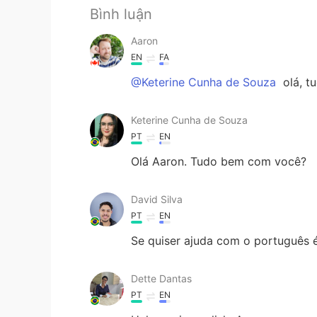
Bình luận
Aaron
EN
FA
@Keterine Cunha de Souza
olá, t
Keterine Cunha de Souza
PT
EN
Olá Aaron. Tudo bem com você?
David Silva
PT
EN
Se quiser ajuda com o português 
Dette Dantas
PT
EN