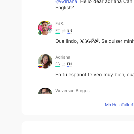
@Adriana
Hello dear adriana Can 
English?
EdS.
PT
EN
Que lindo, 🤗🤗🌈🌈. Se quiser mi
Adriana
ES
EN
En tu español te veo muy bien, cu
Weverson Borges
PT
EN
Mở HelloTalk đ
💚🦄🏳️‍🌈👏🏽👏🏽👏🏽👏🏽
Genny Paloma Conrod
ES
EN