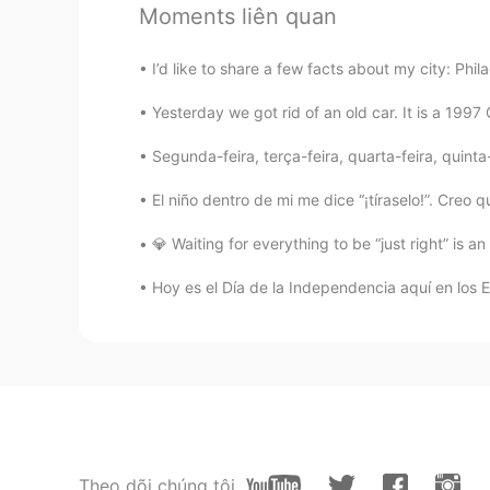
Moments liên quan
Hola, puedo ayudarte con tu españ
LGBT.
I’d like to share a few facts about my city: Phil
Paulo Martins Ma
Yesterday we got rid of an old car. It is a 1997
PT
EN
Segunda-feira, terça-feira, quarta-feira, quinta
I can help you too...
El niño dentro de mi me dice “¡tíraselo!”. Creo 
Paulo Martins Ma
💎 Waiting for everything to be “just right” is an
PT
EN
Hoy es el Día de la Independencia aquí en los 
I'd like of learning with you...but
Hilda Soto Flore
ES
EN
Hola
cecilia
Theo dõi chúng tôi