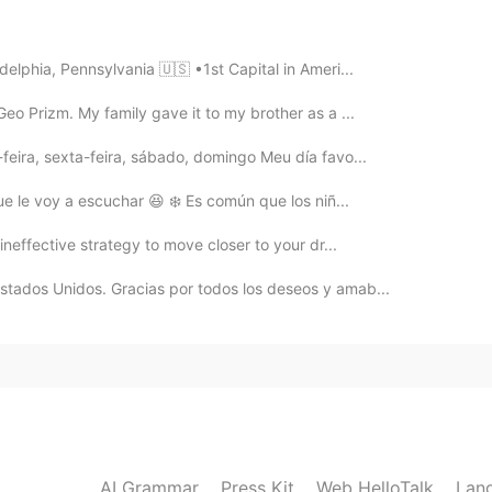
ol y tú me apoyas con tu inglés. Me gusta el tema
adelphia, Pennsylvania 🇺🇸 •1st Capital in Ameri...
2019.11.05 02:43
 Geo Prizm. My family gave it to my brother as a ...
-feira, sexta-feira, sábado, domingo Meu día favo...
que le voy a escuchar 😆 ❄️ Es común que los niñ...
2019.11.05 02:42
 ineffective strategy to move closer to your dr...
Estados Unidos. Gracias por todos los deseos y amab...
 you just to want with homosexual group?
2019.10.16 17:26
2019.10.12 05:23
AI Grammar
Press Kit
Web HelloTalk
Lan