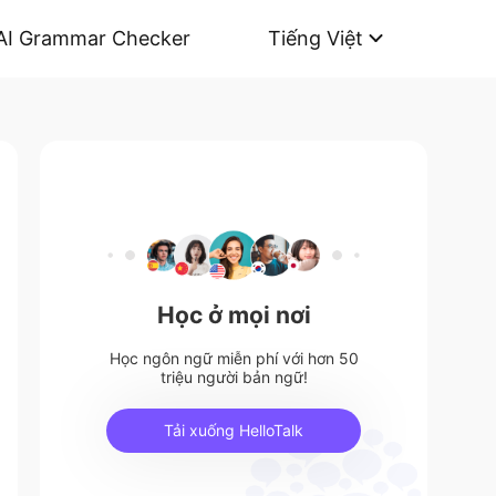
AI Grammar Checker
Tiếng Việt
Học ở mọi nơi
Học ngôn ngữ miễn phí với hơn 50
triệu người bản ngữ!
Tải xuống HelloTalk