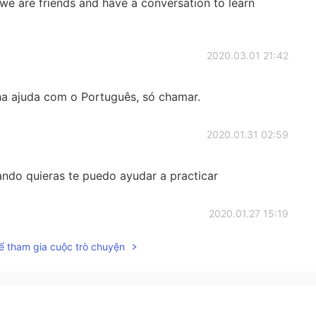
we are friends and have a conversation to learn
2020.03.01 21:42
nha ajuda com o Português, só chamar.
2020.01.31 02:59
ando quieras te puedo ayudar a practicar
2020.01.27 15:19
ể tham gia cuộc trò chuyện
2020.01.07 05:03