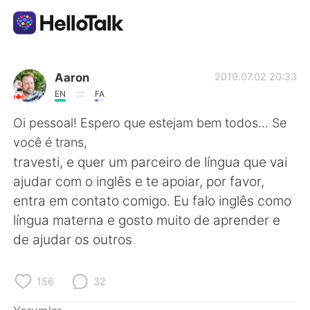
Dil Değişimi Uygulaması
Aaron
2019.07.02 20:33
EN
FA
AI Grammar Checker
Oi pessoal! Espero que estejam bem todos... Se
você é trans,
Türkçe
travesti, e quer um parceiro de língua que vai
ajudar com o inglês e te apoiar, por favor,
entra em contato comigo. Eu falo inglês como
English
简体中文
língua materna e gosto muito de aprender e
de ajudar os outros
繁體中文
Español
العربية
Français
156
32