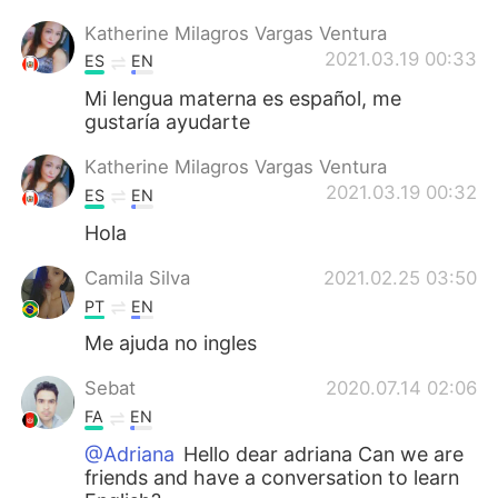
Katherine Milagros Vargas Ventura
2021.03.19 00:33
ES
EN
Mi lengua materna es español, me
gustaría ayudarte
Katherine Milagros Vargas Ventura
2021.03.19 00:32
ES
EN
Hola
Camila Silva
2021.02.25 03:50
PT
EN
Me ajuda no ingles
Sebat
2020.07.14 02:06
FA
EN
@Adriana
Hello dear adriana Can we are
friends and have a conversation to learn