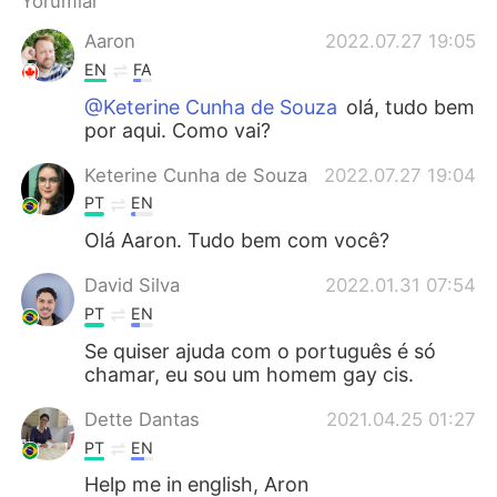
Yorumlar
Deutsch
日本語
Aaron
2022.07.27 19:05
한국어
Русский
EN
FA
@Keterine Cunha de Souza
olá, tudo bem
ไทย
Indonesia
por aqui. Como vai?
Italiano
Tiếng Việt
Keterine Cunha de Souza
2022.07.27 19:04
PT
EN
Português
Olá Aaron. Tudo bem com você?
David Silva
2022.01.31 07:54
PT
EN
Se quiser ajuda com o português é só
chamar, eu sou um homem gay cis.
Dette Dantas
2021.04.25 01:27
PT
EN
Help me in english, Aron