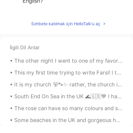
English?
EdS.
2020.03.01 21:42
PT
EN
Sohbete katılmak için HelloTalk'u aç
Que lindo, 🤗🤗🌈🌈. Se quiser minha
ajuda com o Português, só chamar.
İlgili Dil Anlar
Adriana
2020.01.31 02:59
ES
EN
The other night I went to one of my favorite places called Rodger's Garden. During this time of y...
En tu español te veo muy bien, cuando
quieras te puedo ayudar a practicar
This my first time trying to write Farsi! I tried my best to guess how to spell words woth a cha...
It is my church 🐻🐾✨ rather, the church is not a building but a meeting place. For we who believe ...
Weverson Borges
2020.01.27 15:19
PT
EN
South End On Sea in the UK 🌊🇬🇧💙 I have been here a couple of times, it's really a pretty place wi...
💚🦄🏳️‍🌈👏🏽👏🏽👏🏽👏🏽
The rose can have so many colours and still look gorgeous with each colour 😍🌹 The black roses ar...
Genny Paloma Conrod
2020.01.07 05:03
ES
EN
Hola, puedo ayudarte con tu español y tú