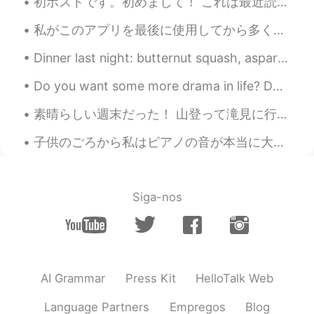
初ポストです。初めまして！ これは最近読んだ本です。雨の日、家でお茶を飲みながら本を読むのが最高ですね😊 みなさん、好きな作家がいますか？ Here are some books I've ...
know osechi, New Years food? There’s a
bean dish called Kuromame. Strangely it’s
私がこのアプリを最後に使用してから多くのことが起こりました。 ２年前の10月、2羽兎が買いました。 今年の１月、大学を卒業しました。それに、前の犬が亡くなりました。とても悲しかったです。 ...
my least favorite osechi dish.
Dinner last night: butternut squash, asparagus, mushrooms, onions & sausage sauteed in Harissa (s...
ピカピン
2021.01.06 15:41
JP
EN
Do you want some more drama in life? Do you want to spice things up? Where’s your beef? これらは英語の...
@ernest
あ、お節は作れません🤣 I meant
素晴らしい週末だった！ 山登って滝見に行った。 家の近くの一番かっこいい滝だと思う。 鏡みたいな湖だから、"mirror lake"と呼ばれる。超緑。 I had a wonderful...
I don’t really like おせち.lol 料理は、料理の
本やクックパッドなどで覚えましたよ😄
子供のごろから私はピアノの音が本当に大好きだったからお金がなくても頑張ってお金を貯めて中古ピアノが買えました！そして、ピアノの先生を支払うためにお金がなかったです。だから独学で少しでも学べました...
Mao
2021.01.06 14:28
JP
EN
Siga-nos
Can I ask a question? Is it better to say
“that’s” my least favorite osechi instead
of “it’s” my blah blah?
ernest
2021.01.06 11:49
AI Grammar
Press Kit
HelloTalk Web
EN
JP
@ピカピン
そうです！😃全部作りました。
Language Partners
Empregos
Blog