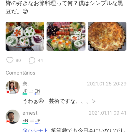
Deutsch
日本語
皆の好きなお節料理って何？僕はシンプルな黒
豆だ。😊
한국어
Русский
ไทย
Indonesia
Italiano
Türkçe
80
44
Tiếng Việt
Comentários
奈.
2021.01.25 20:29
JP
EN
うわぁ🤩 芸術ですな、、、✨
ernest
2021.01.11 09:41
EN
JP
@ハシモト
笑笑😄でも今日本にいないでし