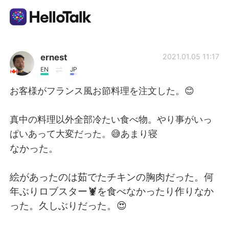
Aplicativo de troca de idioma
ernest
2021.01.05 11:17
EN
JP
AI Grammar Checker
お客様がフランス風お節料理を注文した。😊
Português
真中の料理以外全部冷たい食べ物。やり事がいっ
ぱいあって大変だった。😅あまり寝
なかった。
English
简体中文
絵があったのは茹でたチキンの胸肉だった。何
繁體中文
Español
年ぶりロブスター🦞を食べなかったり作りなか
った。久しぶりだった。😍
العربية
Français