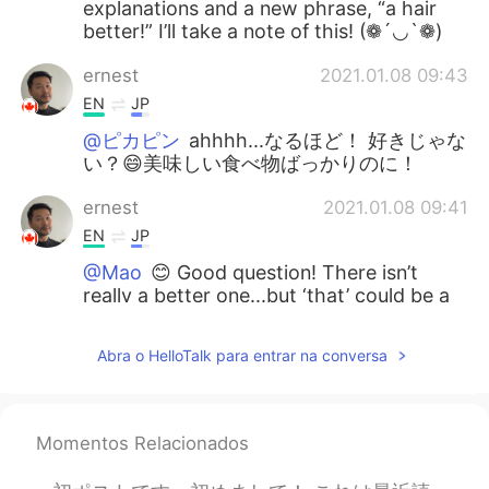
explanations and a new phrase, “a hair
better!” I’ll take a note of this! (❁´◡`❁)
ernest
2021.01.08 09:43
EN
JP
@ピカピン
ahhhh...なるほど！ 好きじゃな
い？😄美味しい食べ物ばっかりのに！
ernest
2021.01.08 09:41
EN
JP
@Mao
😊 Good question! There isn’t
really a better one...but ‘that’ could be a
hair better. So we have topic, osechi, and
you’re commenting on something I’m
Abra o HelloTalk para entrar na conversa
mentioning, kuromame, and ‘that’ is your
least favorite. While ‘it’ is for a topic that
just came up. Ernest: Hey Mao, what are
you doing for Christmas? Mao: I’m going
Momentos Relacionados
out. Ernest: Ohhh... 😏 Mao: 😂 I’m having
Mexican food. I love beans! But do you