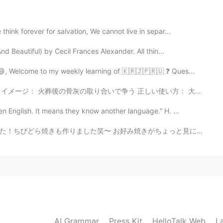
uromame. Strangely it’s my least favorite osechi dish.
ink forever for salvation, We cannot live in separ...
2021.01.06 15:41
d Beautiful) by Cecil Frances Alexander. All thin...
t I don’t really like おせち.lol 料理は、料理の本や
😄, Welcome to my weekly learning of 🇰🇷🇯🇵🇷🇺 ❓ Ques...
取り合いで争う 正しい使い方： 大塚家具 ②「背水の陣」 イメージ： おしゃれなジンのカ...
2021.01.06 14:28
English. It means they know another language.” H. ...
 say “that’s” my least favorite osechi instead of “it’s”
きがちょっと見にくいですけど、美味しかったと約束します😅 Yesterday, my best frien...
2021.01.06 11:49
ました。 😂そっか！でも連取したら、上手になる。どこ
AI Grammar
Press Kit
HelloTalk Web
L