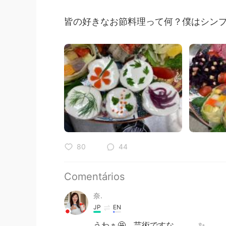
皆の好きなお節料理って何？僕はシンプ
80
44
Comentários
奈.
JP
EN
うわぁ🤩 芸術ですな、、、✨