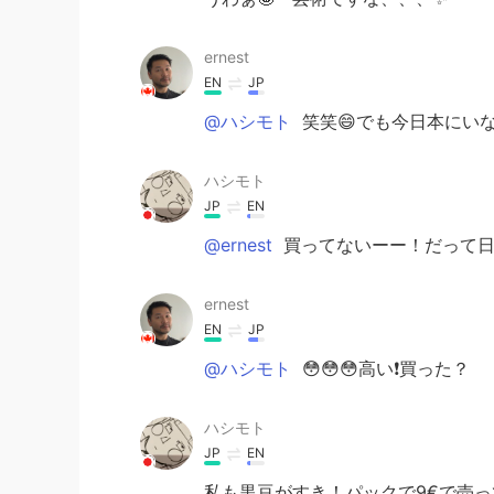
ernest
EN
JP
@ハシモト
笑笑😄でも今日本にい
ハシモト
JP
EN
@ernest
買ってないーー！だって日本
ernest
EN
JP
@ハシモト
😳😳😳高い❗️買った？
ハシモト
JP
EN
私も黒豆がすき！パックで9€で売っ