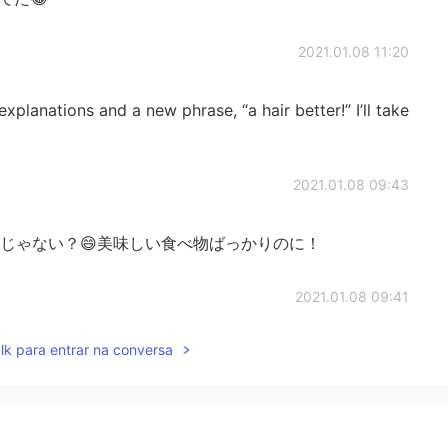
2021.01.08 11:20
planations and a new phrase, “a hair better!” I’ll take
2021.01.08 09:43
 好きじゃない？😄美味しい食べ物ばっかりのに！
2021.01.08 09:41
lk para entrar na conversa
t really a better one...but ‘that’ could be a hair
 and you’re commenting on something I’m mentioning,
avorite. While ‘it’ is for a topic that just came up.
g for Christmas? Mao: I’m going out. Ernest: Ohhh...
d. I love beans! But do you know osechi, New Years