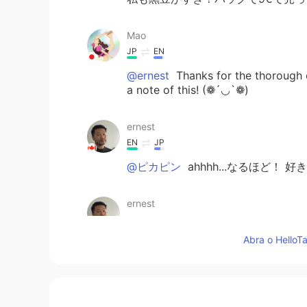
Mao
JP
EN
@ernest
Thanks for the thorough ex
a note of this! (❁´◡`❁)
ernest
EN
JP
@ピカピン
ahhhh...なるほど！
ernest
EN
JP
Abra o HelloTa
@Mao
😊 Good question! There isn’
better. So we have topic, osechi,
kuromame, and ‘that’ is your least f
Ernest: Hey Mao, what are you doin
😏 Mao: 😂 I’m having Mexican foo