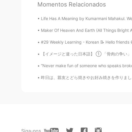
food? There’s a bean dish called K
Momentos Relacionados
Life Has A Meaning by Kumarmani Mahakul. We th
ピカピン
JP
EN
Maker Of Heaven And Earth (All Things Bright An
@ernest
あ、お節は作れません🤣 I mean
#29 Weekly Learning - Korean 📝 Hello friends 
クックパッドなどで覚えましたよ😄
【イメージと違った日本語】 ① 「骨肉の争い」 イメージ： 火葬後の骨灰の
Mao
JP
EN
“Never make fun of someone who speaks broken 
Can I ask a question? Is it better to
昨日は、親友とどら焼きやお好み焼きを作りました！ちびどら焼きも作りました笑〜 お好み焼
my blah blah?
ernest
EN
JP
@ピカピン
そうです！😃全部作り
で料理し方を学びました？
Siga-nos