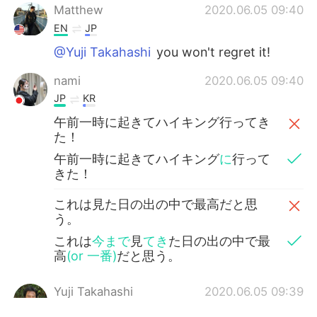
Matthew
2020.06.05 09:40
EN
JP
@Yuji Takahashi
you won't regret it!
nami
2020.06.05 09:40
JP
KR
午前一時に起きてハイキング行ってき
た！
午前一時に起きてハイキング
に
行って
きた！
これは見た日の出の中で最高だと思
う。
これは
今まで
見
てき
た日の出の中で最
高
(or 一番)
だと思う。
Yuji Takahashi
2020.06.05 09:39
JP
EN