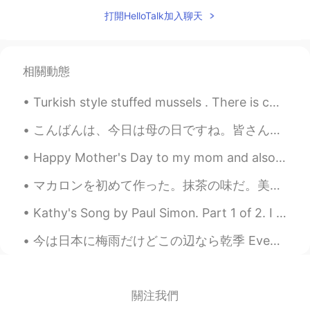
@Matthew
never been there and it is
打開HelloTalk加入聊天
now top of my priority to visit ;)
Matthew
2020.06.05 09:37
相關動態
EN
JP
@Yuji Takahashi
Washington State!
Turkish style stuffed mussels . There is cooked rice with spices in it. We squeeze lemon on ...
Matthew
2020.06.05 09:37
こんばんは、今日は母の日ですね。皆さん、お母さんに何かプレゼント🎁をしましたか？私は母にお花💐をあげました。話は変わりますが、最近仕事はとても忙しくて、疲れています。久しぶりに10時間を寝て、元...
EN
JP
Happy Mother's Day to my mom and also to my sister! Thanks mom for making sure that l ate a lot ...
@Shota Kit Shura
thank you!
マカロンを初めて作った。抹茶の味だ。美味しすぎてめっちゃ良かった！😍😍😍 오늘 마카롱을 처음 만들었다. 녹차의 맛이다. 맛이 너무 엄청 좋았다! I baked macarons...
Yuji Takahashi
2020.06.05 09:34
Kathy's Song by Paul Simon. Part 1 of 2. I hear the drizzle of the rain Like a memory it falls ...
JP
EN
OMG is It in Japan?
今は日本に梅雨だけどこの辺なら乾季 Even though in japan it’s the rainy season, around here it’s the dry season 私は...
seiya
2020.06.05 09:32
JP
EN
關注我們
元気やなぁ