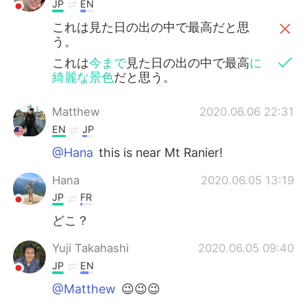
JP
EN
これは見た日の出の中で最高だと思
う。
これは
今まで
見た日の出の中で最高
に
綺麗な景色
だと思う。
Matthew
2020.06.06 22:31
EN
JP
@Hana
this is near Mt Ranier!
Hana
2020.06.05 13:19
JP
FR
どこ？
Yuji Takahashi
2020.06.05 09:40
JP
EN
@Matthew
😉😉😉