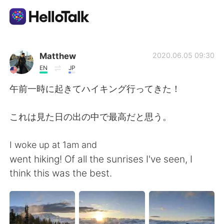
語言交換應用
Matthew
2020.06.05 09:30
EN
JP
AI Grammar Checker
午前一時に起きてハイキング行ってきた！
繁體中文
これは見た日の出の中で最高だと思う。
I woke up at 1am and
English
简体中文
went hiking! Of all the sunrises I've seen, I
think this was the best.
Español
العربية
Français
Deutsch