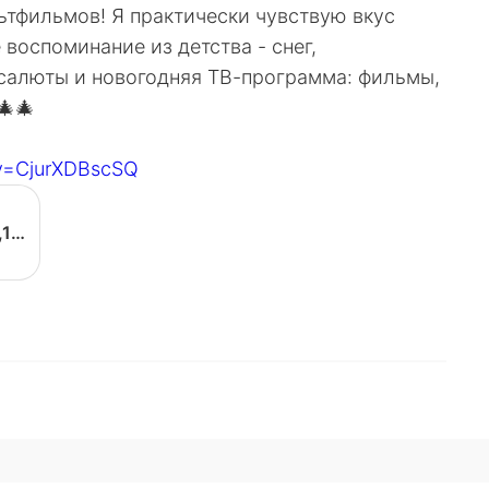
ьтфильмов! Я практически чувствую вкус
воспоминание из детства - снег,
 салюты и новогодняя ТВ-программа: фильмы,
🎄🎄
&v=CjurXDBscSQ
WINTER IN PROSTOKVASHINO,1984, USSR, cartoon, (with ENGLISH subtitles) - YouTube