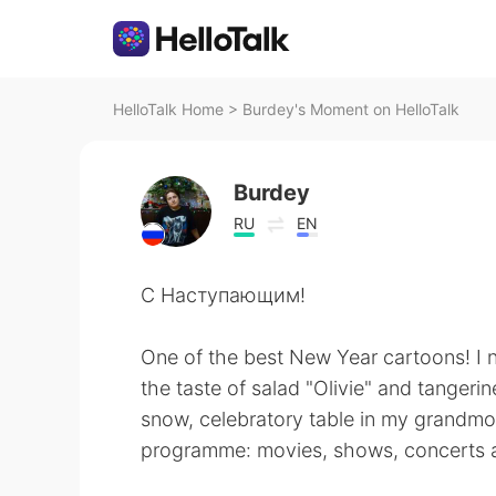
HelloTalk Home
>
Burdey's Moment on HelloTalk
Burdey
RU
EN
С Наступающим!
One of the best New Year cartoons! I n
the taste of salad "Olivie" and tangeri
snow, celebratory table in my grandmo
programme: movies, shows, concerts 