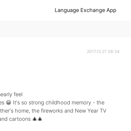
Language Exchange App
2017.12.27 08:34
early feel
nes 😀 It's so strong childhood memory - the
ther's home, the fireworks and New Year TV
and cartoons 🎄🎄