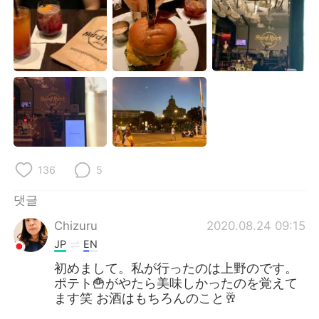
Deutsch
日本語
Русский
ไทย
Indonesia
Italiano
Türkçe
Tiếng Việt
Português
136
5
댓글
Chizuru
2020.08.24 09:15
JP
EN
初めまして。私が行ったのは上野のです。
ポテト🍟がやたら美味しかったのを覚えて
ます笑 お酒はもちろんのこと🥂