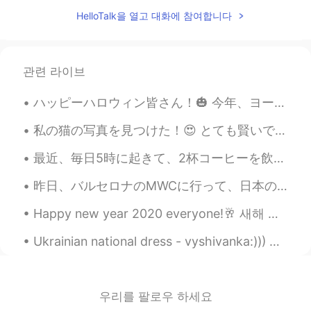
HelloTalk을 열고 대화에 참여합니다
관련 라이브
ハッピーハロウィン皆さん！🎃 今年、ヨーロッパにはパーティーがキャンセルしたけど、家で家族とお祝います！🎆 ハロウィンは昔の休日です。昔の人によると、今日は幽霊の世界と私たちの世界の間の障壁はと...
私の猫の写真を見つけた！😍 とても賢いで優しかった猫だった。 この写真には19歳だった。本物猫仙人でしょ？笑 名前はボルーマンだった。 日本にはその伝説がありますか？20歳の猫は化け猫になるだ...
最近、毎日5時に起きて、2杯コーヒーを飲んで、言語勉強をして、YouTubeの仕事します。 新しいビデオまだ終わらなかったけど「ちょっと完璧主義だから 笑」 すぐに投稿したい！ あなた達は何か...
昨日、バルセロナのMWCに行って、日本のチームと一緒に働いて、書類の翻訳した。🇯🇵🇯🇵 たくさんの仕事がありましたけど、すごく楽しかった！MWCは新技術に関する世界最大のイベントの1つです。 新...
Happy new year 2020 everyone!🥂 새해 복 많이 받으세요! 올해 행운을 빈다😉 明けましておめでとうございます皆んなさん！ 今年は色々なイベントがだった、悪い...
Ukrainian national dress - vyshivanka:))) Usually it costs from 100$ to 1000$. I have several han...
우리를 팔로우 하세요