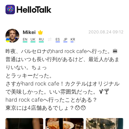
언어 교환 앱
Mikei
2020.08.24 09:12
EN
UK
RU
ES
JP
KR
AI Grammar Checker
昨夜、バルセロナのhard rock cafeへ行った。🍔
普通はいつも長い行列があるけど、最近人があま
한국어
りいない。ちょっ
とラッキーだった。
さすがhard rock cafe！カクテルはオリジナル
English
简体中文
で美味しかった。いい雰囲気だった。🍹🍸
hard rock cafeへ行ったことがある？
繁體中文
Español
東京には4店舗あるでしょ？😯😯
العربية
Français