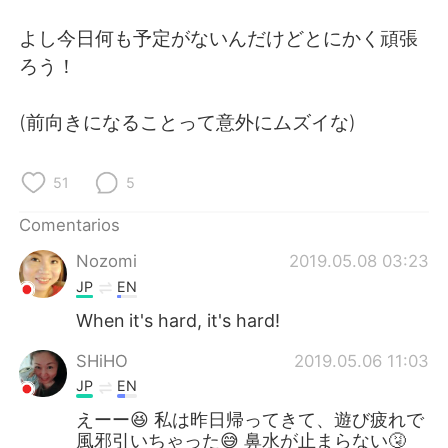
日本語
한국어
よし今日何も予定がないんだけどとにかく頑張
Русский
ไทย
ろう！
Indonesia
Italiano
(前向きになることって意外にムズイな)
Türkçe
Tiếng Việt
51
5
Português
Comentarios
Nozomi
2019.05.08 03:23
JP
EN
When it's hard, it's hard!
SHiHO
2019.05.06 11:03
JP
EN
えーー😆 私は昨日帰ってきて、遊び疲れで
風邪引いちゃった😅 鼻水が止まらない🤧