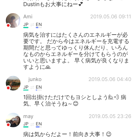
Dustinもお大事にねー💕
Ami
2019.05.06 09:11
JP
EN
病気を治すにはたくさんのエネルギーが必
要です。 だから今はエネルギーを充電する
期間だと思ってゆっくり休んだり、いろん
なものからエネルギーを分けてもらうのが
いいと思いますよ。 早く病気が良くなりま
すように🙏
junko
2019.05.06 04:40
JP
EN
1回出掛けただけでもヨシとしよう🙋💨 病
気、早く治そうね～😊
may
2019.05.05 23:26
JP
EN
病は気からだよー！前向き大事！😉