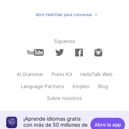
Abrir HelloTalk para conversar
Síguenos
AI Grammar
Press Kit
HelloTalk Web
Language Partners
Empleo
Blog
Sobre nosotros
¡Aprende idiomas gratis
con más de 50 millones de
Abre la app