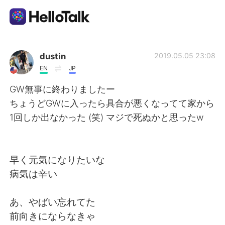
Aplicación de intercambio de idiomas
dustin
2019.05.05 23:08
EN
JP
AI Grammar Checker
GW無事に終わりましたー
ちょうどGWに入ったら具合が悪くなってて家から
Español
1回しか出なかった (笑) マジで死ぬかと思ったw
English
简体中文
早く元気になりたいな
病気は辛い
繁體中文
العربية
あ、やばい忘れてた
Français
Deutsch
前向きにならなきゃ