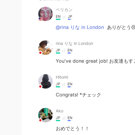
ペリカン
EN
JP
@rina りな in London
ありがとう😢
rina りな in London
JP
EN
You've done great job! 
Hitomi
JP
EN
Congrats! *チェック
Ako
JP
EN
おめでとう！！