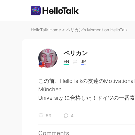
HelloTalk Home
>
ペリカン's Moment on HelloTalk
ペリカン
EN
JP
この前、HelloTalkの友達のMotivatio
München
University に合格した！ドイツの一
53
4
Comments