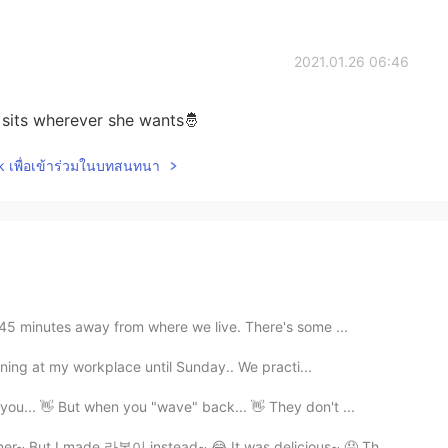
2021.01.26 06:46
he sits wherever she wants🤴
lk เพื่อเข้าร่วมในบทสนทนา
 45 minutes away from where we live. There's some ...
aining at my workplace until Sunday.. We practi...
ou... 👋 But when you "wave" back... 👋 They don't ...
r~ But I made 라볶이 instead~ 😂 It was delicious~ 🤤 Th...