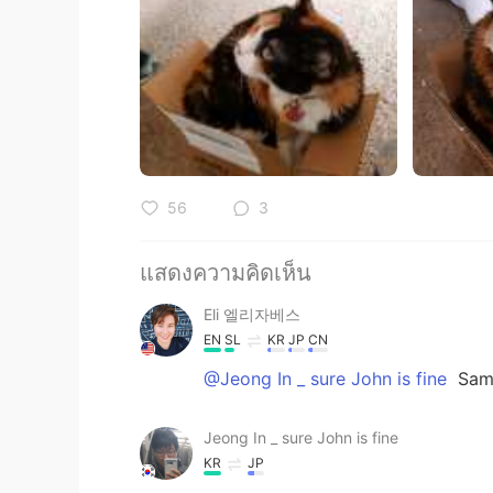
56
3
แสดงความคิดเห็น
Eli 엘리자베스
EN
SL
KR
JP
CN
@Jeong In _ sure John is fine
Sam
Jeong In _ sure John is fine
KR
JP