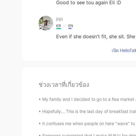
Good to see tou again Eli :D
jojo
KR
EN
Even if she doesn't fit, she sit. S
เปิด HelloTa
ช่วงเวลาที่เกี่ยวข้อง
My family and I decided to go to a flea market
Hopefully... This is the last day of breakfast tr
It confuses me when people on here "wave" to y
Someone suggested that I make 떡볶이 for dinne