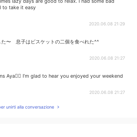
imes lazy days are good to relax. I had some bad
 to take it easy
2020.06.08 21:29
た〜 息子はビスケットの二個を食べれた^^
2020.06.08 21:27
ns Aya✌🏻 I’m glad to hear you enjoyed your weekend
2020.06.08 21:27
per unirti alla conversazione
😊
2020.06.08 21:13