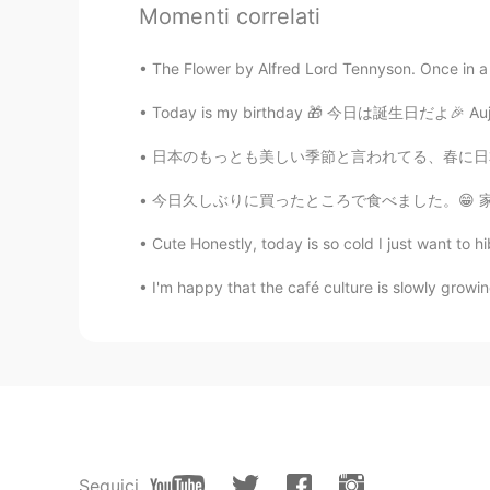
Momenti correlati
おいしそうなビスケットですね😊 
The Flower by Alfred Lord Tennyson. Once in a 
umi
JP
EN
Today is my birthday 🎁 今日は誕生日だよ🎉 Aujourd
よかったら、このビスケットの材料と
日本のもっとも美しい季節と言われてる、春に日本に行ったことがないので今まで日本で桜を見た
今日久しぶりに買ったところで食べました。😁 家の近くのイオンモールに行って、KFCのバ
Reiko
JP
EN
Cute Honestly, today is so cold I just want to h
ワンちゃん、笑っている様ですね！
I'm happy that the café culture is slowly growin
した🎵😁
you
JP
FR
EN
ES
CN
「だらだらしている」 ↑natural
Sherry casks
Seguici