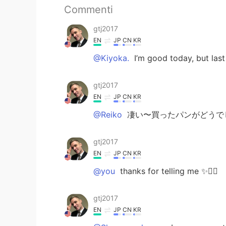
Commenti
gtj2017
EN
JP
CN
KR
@Kiyoka.
I’m good today, but last
gtj2017
EN
JP
CN
KR
@Reiko
凄い〜買ったパンがどうで
gtj2017
EN
JP
CN
KR
@you
thanks for telling me ✨✌🏻
gtj2017
EN
JP
CN
KR