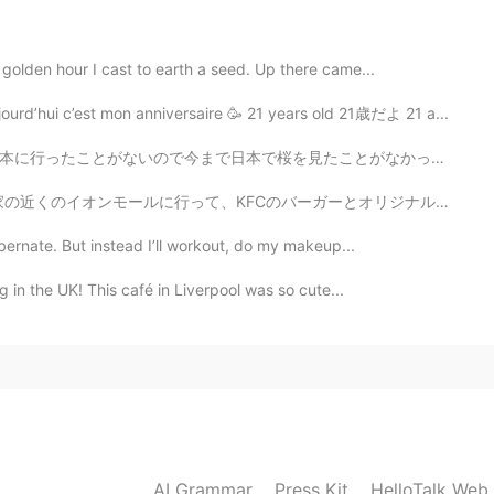
体調は大丈夫ですか⁇お大事に😊
golden hour I cast to earth a seed. Up there came...
2020.06.08 16:53
’hui c’est mon anniversaire 🥳 21 years old 21歳だよ 21 a...
作り方を教えて下さい🙏✨とても美味しそう😋
ことがなかったです。桜を見たくて春に行くしかないと思ってましたが、春だけじゃなくて秋にも咲く桜があることを...
ーガーとオリジナルチキンを食べました。ドリンクはレモネードにしました。兄も一緒にいて、牛丼を食べました。😋...
2020.06.08 06:46
ibernate. But instead I’ll workout, do my makeup...
 私は、今日、あなたが作っている様なパン🍞を買いま
g in the UK! This café in Liverpool was so cute...
2020.06.08 06:40
2020.06.08 06:32
AI Grammar
Press Kit
HelloTalk Web