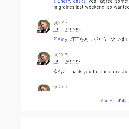
@Sherry casks
yea I agree, somet
migraines last weekend, so wanted
gtj2017
EN
JP
CN
KR
@Amy
訂正をありがとうございまし
gtj2017
EN
JP
CN
KR
@Aya
Thank you for the correctio
gtj2017
EN
JP
CN
KR
Apri HelloTalk 
@mie
訂正をありがとうございました
Kiyoka.
JP
EN