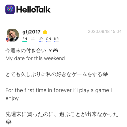
語言交換應用
gtj2017
2020.09.18 15:04
EN
JP
CN
KR
AI Grammar Checker
今週末の付き合い 🍷🎮
My date for this weekend
繁體中文
とても久しぶりに私の好きなゲームをする😂
English
简体中文
For the first time in forever I’ll play a game I
enjoy
Español
العربية
先週末に買ったのに、遊ぶことが出来なかった
Français
Deutsch
😂