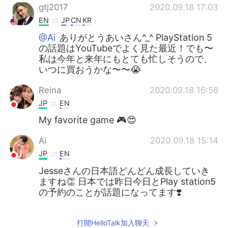
gtj2017
2020.09.18 17:03
EN
JP
CN
KR
@Ai
ありがとうあいさん^_^ PlayStation 5
の話題はYouTubeでよく見た最近！でも〜
私は今年と来年にもとても忙しそうので、
いつに買おうかな〜〜😭
Reina
2020.09.18 16:58
JP
EN
My favorite game 🎮😍
Ai
2020.09.18 15:14
JP
EN
Jesseさんの日本語どんどん成長していき
ますね👏 日本では昨日今日とPlay station5
の予約のことが話題になってます❣️
打開HelloTalk加入聊天