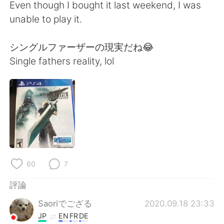
日本語
한국어
Even though I bought it last weekend, I was
unable to play it.
Русский
ไทย
シングルファーザーの現実だね😂
Indonesia
Italiano
Single fathers reality, lol
Türkçe
Tiếng Việt
Português
60
7
評論
Saoriでござる
2020.09.18 23:33
JP
EN
FR
DE