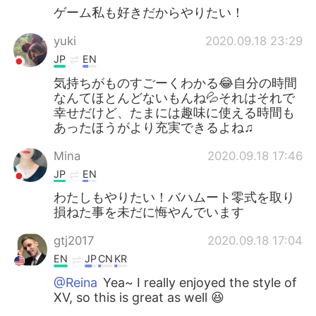
ゲーム私も好きだからやりたい！
yuki
2020.09.18 23:29
JP
EN
気持ちがものすごーくわかる😂自分の時間
なんてほとんどないもんね💦それはそれで
幸せだけど、たまには趣味に使える時間も
あったほうがより充実できるよね♫
Mina
2020.09.18 17:46
JP
EN
わたしもやりたい！バハムート零式を取り
損ねた事を未だに悔やんでいます
gtj2017
2020.09.18 17:04
EN
JP
CN
KR
@Reina
Yea~ I really enjoyed the style of
XV, so this is great as well 😆