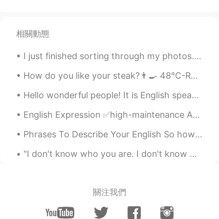
相關動態
I just finished sorting through my photos... I regret doing it so late at night Good night ever...
How do you like your steak?👨‍🍳 48°C-Rare 63°C-Medium 71°C-Well Done Dry Rub -salt, pepper, rose...
Hello wonderful people! It is English speaking practice time. Send me a message if you want to ...
English Expression ✅high-maintenance Adjective: high-maintenance 1. needing a lot of work to k...
Phrases To Describe Your English So how can you say that you’re an English learner without using ...
"I don't know who you are. I don't know what you want. If you are looking for ransom I can tell y...
關注我們