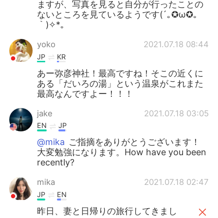
ますが、写真を見ると自分が行ったことの
ないところを見ているようです(´｡✪ω✪｡
｀)✧*。
yoko
2021.07.18 08:44
JP
KR
あー弥彦神社！最高ですね！そこの近くに
ある「だいろの湯」という温泉がこれまた
最高なんですよー！！！
jake
2021.07.18 03:05
EN
JP
@mika
ご指摘をありがとうございます！
大変勉強になります。How have you been
recently?
mika
2021.07.18 02:47
JP
EN
昨日、妻と日帰りの旅行してきまし