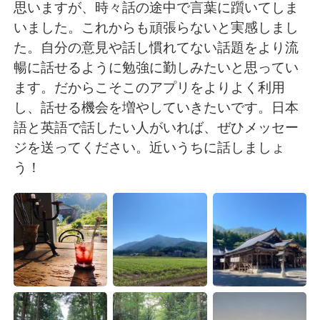
日本語
한국어
思いますが、時々話の途中で言葉に躓いてしま
いました。これからも頑張らないと実感しまし
Русский
ไทย
た。自分の意見や話し慣れてない話題をより流
暢に話せるように勉強に勤しみたいと思ってい
Indonesia
Italiano
ます。だからこそこのアプリをよりよく利用
し、話せる機会を増やしていきたいです。日本
Türkçe
Tiếng Việt
語と英語で話したい人がいれば、ぜひメッセー
ジを送ってください。近いうちに話しましょ
Português
う！