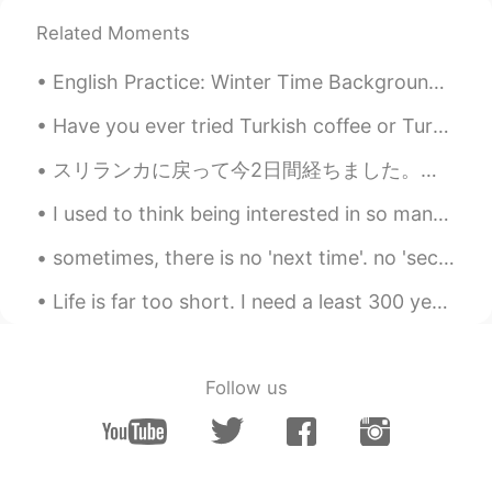
昨日、いつもより日本語
で
上手く話せ
Related Moments
ていたと思いますが、時々話の途中で
言葉に躓いてしまいました。
English Practice: Winter Time Background: Last week, Chicago had a lot of snow and then it g...
昨日
は
、いつもより日本語
を
上手く話
せていたと思いますが、時々話の途中
Have you ever tried Turkish coffee or Turkish tea ? 터키식 커피나 터키식 차를 마셔본 적이 있나요? トルココーヒーやトルコ茶を飲ん...
で言葉に躓いてしまいました。
スリランカに戻って今2日間経ちました。相変わらず気持ちは同じ。すごく悲しい。やっぱり日本は俺の地元だ。日本から離陸するときほんとに号泣した。たった一ヶ月間やったけどめっちゃ早かったわ。日本にいき...
自分の意見や話し慣れてない話題
を
よ
り流暢に話せるように勉強に勤しみた
I used to think being interested in so many things was a good thing. Now I understand that it's a...
いと思っています。
sometimes, there is no 'next time'. no 'second chances'. just now... or never! good night 😴
自分の意見や話し慣れてない話題
でも
より流暢に話せるように勉強に勤しみ
Life is far too short. I need a least 300 years to do everything! 300 bare minimum. By the time...
たいと思っています。
だからこそこのアプリを
よりよく
利用
し、話せる機会を増やしていきたいで
Follow us
す。
だからこそこのアプリを利用し、話せ
る機会を増やしていきたいです。