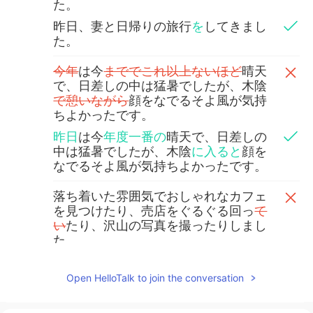
た。
昨日、妻と日帰りの旅行
を
してきまし
た。
今年
は今
まででこれ以上ないほど
晴天
で、日差しの中は猛暑でしたが、木陰
で憩いながら
顔をなでるそよ風が気持
ちよかったです。
昨日
は今
年度一番の
晴天で、日差しの
中は猛暑でしたが、木陰
に入ると
顔を
なでるそよ風が気持ちよかったです。
落ち着いた雰囲気でおしゃれなカフェ
を見つけたり、売店をぐるぐる回っ
て
い
たり、沢山の写真を撮ったりしまし
た。
落ち着いた雰囲気でおしゃれなカフェ
を見つけたり、売店をぐるぐる回った
Open HelloTalk to join the conversation
り、沢山の写真を撮ったりしました。