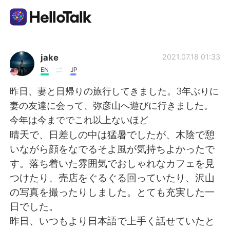
Language Exchange App
jake
2021.07.18 01:33
EN
JP
AI Grammar Checker
昨日、妻と日帰りの旅行してきました。3年ぶりに
妻の友達に会って、弥彦山へ遊びに行きました。
English
今年は今まででこれ以上ないほど
晴天で、日差しの中は猛暑でしたが、木陰で憩
いながら顔をなでるそよ風が気持ちよかったで
简体中文
繁體中文
す。落ち着いた雰囲気でおしゃれなカフェを見
つけたり、売店をぐるぐる回っていたり、沢山
Español
العربية
の写真を撮ったりしました。とても充実した一
日でした。
Français
Deutsch
昨日、いつもより日本語で上手く話せていたと