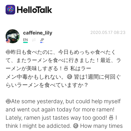
Language Exchange App
caffeine_lily
2020.05.17 08:23
EN
JP
AI Grammar Checker
🍥昨日も食べたのに、今日もめっちゃ食べたく
て、またラーメンを食べに行きました！最近、ラ
English
ーメンが美味しすぎる！🍜 私はラー
メン中毒かもしれない。😅 皆は1週間に何回ぐ
らいラーメンを食べていますか？
简体中文
繁體中文
🍥Ate some yesterday, but could help myself
Español
العربية
and went out again today for more ramen!
Lately, ramen just tastes way too good! 🍜 I
Français
Deutsch
think I might be addicted. 😅 How many times