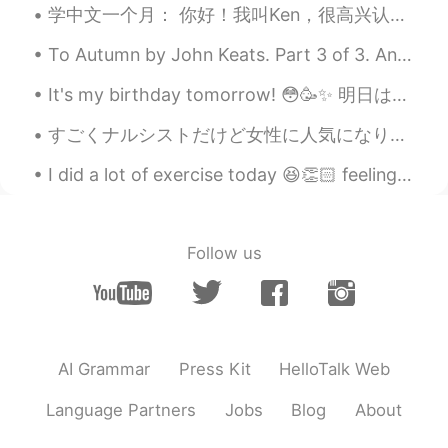
学中文一个月： 你好！我叫Ken，很高兴认识你。 学中文一年： 我是好男人，好男人是我，小Ken哥！不知道怎么称呼这位小姐姐呢？ 学中文五年： 在下Ken哥，请问阁下高姓大名？能和这位姑娘相...
kazuki
2020.05.17 10:27
To Autumn by John Keats. Part 3 of 3. And touch the stubble-plains with rosy hue; Then in a wai...
JP
EN
It's my birthday tomorrow! 😳🥳✨ 明日は誕生日になります！ I should be happy… but as I'll turn 29 I feel mixed ...
@caffeine_lily
そうなんですね！すごい上
手だと思います！ 毎日1回食べてます！ 豚
すごくナルシストだけど女性に人気になりたい。僕はとてもまじめな人だ。酷いだけど僕はちょっとつまらない人だって聞いた。(笑）モテることが学びたい。この欲望はたぶん僕の一番大きい欠陥だと思う。でも人...
骨ラーメンをよく食べてます😄
I did a lot of exercise today 😆👏🏻 feeling awesome!! A little tired though 😂 what did you do today...
caffeine_lily
2020.05.17 09:43
EN
JP
@Nokko
Crazy delicious ramen is waiting
Follow us
for you! Lol
Ke Hi
2020.05.17 09:36
JP
EN
@caffeine_lily
そうですね😊
AI Grammar
Press Kit
HelloTalk Web
Nokko
2020.05.17 09:25
Language Partners
Jobs
Blog
About
JP
EN