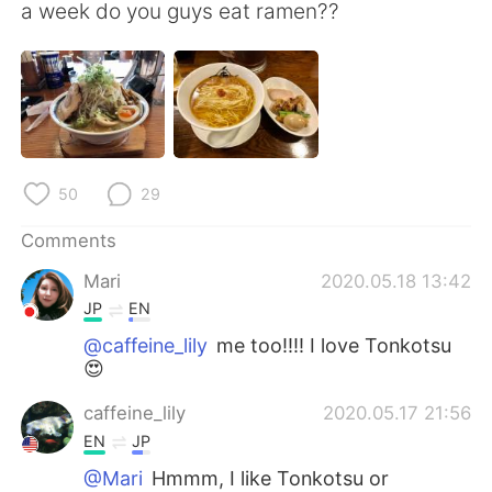
日本語
한국어
a week do you guys eat ramen??
Русский
ไทย
Indonesia
Italiano
Türkçe
Tiếng Việt
50
29
Português
Comments
Mari
2020.05.18 13:42
JP
EN
@caffeine_lily
me too!!!! I love Tonkotsu
😍
caffeine_lily
2020.05.17 21:56
EN
JP
@Mari
Hmmm, I like Tonkotsu or