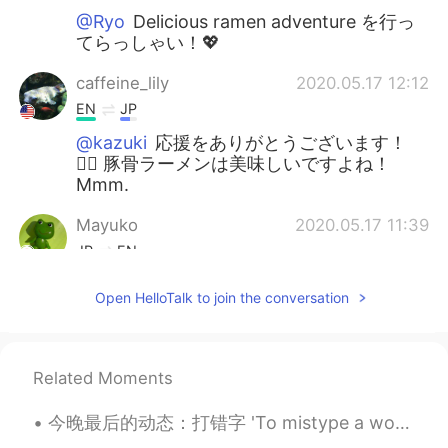
@Ryo
Delicious ramen adventure を行っ
てらっしゃい！💖
caffeine_lily
2020.05.17 12:12
EN
JP
@kazuki
応援をありがとうございます！
🙇‍♀️ 豚骨ラーメンは美味しいですよね！
Mmm.
Mayuko
2020.05.17 11:39
JP
EN
@caffeine_lily
味噌もおいしいですよね😊
Open HelloTalk to join the conversation
北海道の味噌ラーメンは別格🌟
Ryo
2020.05.17 11:01
JP
EN
Related Moments
どちらのラーメンも美味しそうで羨ましい
今晚最后的动态：打错字 'To mistype a word' Oh, sorry, I mistyped! Thanks everyone! Have a good night's sl...
です！！ 私もちゃんとしたラーメン屋のラ
ーメン早く食べに行きたいです🥰