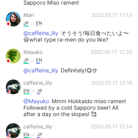
Sapporo Miso ramen!
Mari
2020.05.17 17:13
JP
EN
@caffeine_lily
そうそう!毎日食べたいよ〜
😃what type ra-men do you like?
Mayuko
2020.05.17 12:22
JP
EN
@caffeine_lily
Definitely!😋🍺
caffeine_lily
2020.05.17 12:18
EN
JP
@Mayuko
Mmm Hokkaido miso ramen!
Followed by a cold Sapporo beer! All
after a day on the slopes! 🥰
caffeine_lily
2020.05.17 12:14
EN
JP