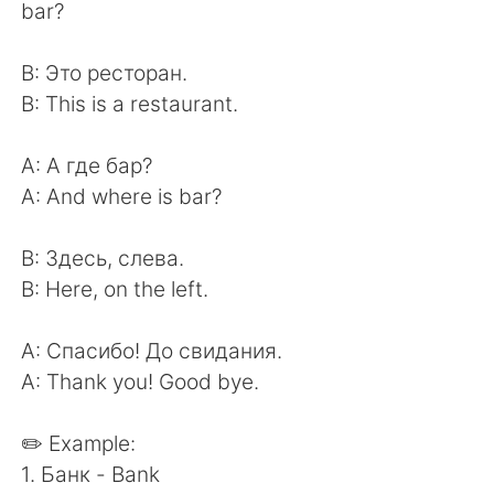
bar?
В: Это ресторан.
В: This is a restaurant.
A: А где бар?
A: And where is bar?
B: Здесь, слева.
B: Here, on the left.
A: Спасибо! До свидания.
A: Thank you! Good bye.
✏️ Example:
1. Банк - Bank