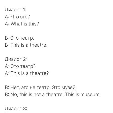
日本語
한국어
Диалог 1:
Русский
ไทย
А: Что это?
А: What is this?
Indonesia
Italiano
В: Это театр.
Türkçe
Tiếng Việt
В: This is a theatre.
Português
Диалог 2:
А: Это театр?
А: This is a theatre?
В: Нет, это не театр. Это музей.
В: No, this is not a theatre. This is museum.
Диалог 3: