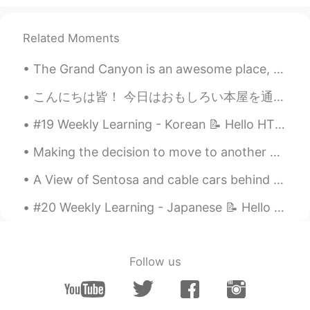
Related Moments
The Grand Canyon is an awesome place, but sadly only 3% of visitors actually take a hike down int...
こんにちは皆！ 今日はおもしろい本屋を通りかかった。外観がとても可愛くて注目を集めました。これは新しいお店で、オーナーが私に店を紹介してくれました。主に子供たちが本を買いに来て読むことを目的とし...
#19 Weekly Learning - Korean 📝 Hello HT friends 😄, Welcome to my weekly learning of 🇰🇷🇯🇵🇷🇺 ❓ Q...
Making the decision to move to another country is a hard one, but staying for 8 years is even har...
A View of Sentosa and cable cars behind me~😍 I want to have fun again in Universal Studios Singap...
#20 Weekly Learning - Japanese 📝 Hello HT friends 😄, Welcome to my weekly learning of 🇰🇷🇯🇵🇷🇺 ❓...
Follow us