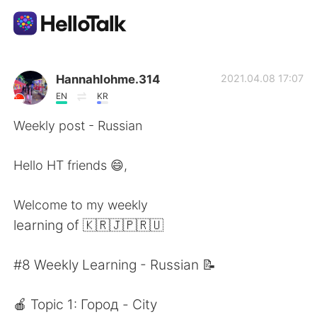
Language Exchange App
Hannahlohme.314
2021.04.08 17:07
EN
KR
AI Grammar Checker
Weekly post - Russian
English
Hello HT friends 😄,
Welcome to my weekly
简体中文
繁體中文
learning of 🇰🇷🇯🇵🇷🇺
Español
العربية
#8 Weekly Learning - Russian 📝
Français
Deutsch
🍎 Topic 1: Город - City