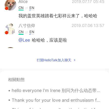
Alice
2019.07.17 05:45
CN
EN
我的盖世英雄踏着七彩祥云来了，哈哈哈
八寸信仰
2019.07.06 13:57
CN
EN
@Lee
哈哈哈，应该是啦
Lee
2019.07.06 10:41
CN
EN
打開HelloTalk加入聊天
我的天 你拍的是神仙云吗
江晚
2019.07.02 13:06
相關動態
CN
EN
Interesting soul♡
hello everyone I'm Irene 别问为什么动态带英文全中文系统检测到会封号😅 至于为什么我是国人国籍设置USA主页说的明明白白的了谢谢 还是希望大家能明白这是个学习软件别老是想...
八寸信仰
2019.07.02 00:33
Thank you for your love and enthusiasm for me😜Here comes the picture that many people want to see
CN
EN