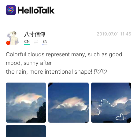
語言交換應用
八寸信仰
2019.07.01 11:46
CN
EN
AI Grammar Checker
Colorful clouds represent many, such as good
mood, sunny after
繁體中文
the rain, more intentional shape! !💘💘
English
简体中文
Español
العربية
Français
Deutsch