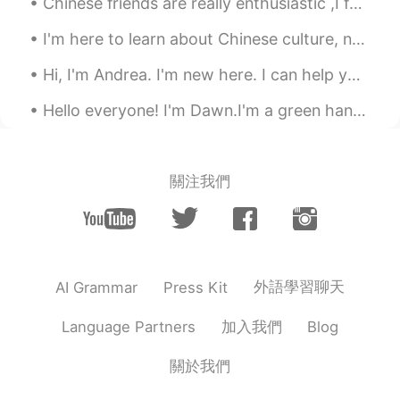
Chinese friends are really enthusiastic ,I feel here the pure warmth, I love you guys!Maybe I can...
@楠殷
暂时没遇见吧，会有的
I'm here to learn about Chinese culture, not to argue about politics. Please don't send me anythi...
楠殷
2019.07.02 00:30
CN
EN
Hi, I'm Andrea. I'm new here. I can help you learn the language. I want to make friends, too. Pl...
@八寸信仰
😂好喜欢，为什么我就拍不出
Hello everyone! I'm Dawn.I'm a green hand. I want to learn Chinese because I am going to visit th...
来，也见不到这么好看的云哎
八寸信仰
2019.07.01 12:52
關注我們
CN
EN
@.MY.
对的呀，云每天都在变，每天都在拍
😉
八寸信仰
2019.07.01 12:52
外語學習聊天
AI Grammar
Press Kit
CN
EN
@楠殷
😉
加入我們
Language Partners
Blog
八寸信仰
2019.07.01 12:51
關於我們
CN
EN