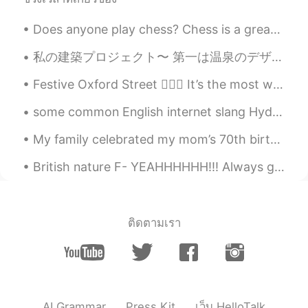
Does anyone play chess? Chess is a great discipline for your mind so you have to put a lot of tho...
私の建築プロジェクト〜 第一は温泉のデザイン、構造は「folded plate」と呼んでる…日本語では何かな🤔 絵は「exploded AXON」、「reflected roof plan」、...
Festive Oxford Street 🧚🏻‍♂️ It’s the most wonderful time of the year ✨ ❤️❤️❤️ ❤️ 🌟Christmas 🌟❤️❤...
some common English internet slang Hyd: how you doing ? hru: how are you ? Wyd: what you doing ? ...
My family celebrated my mom’s 70th birthday today. My niece made a strawberry cake. 今日は母の誕生日でした...
British nature F- YEAHHHHHH!!! Always got to enjoy what the world gives you and respect everythi...
ติดตามเรา
AI Grammar
Press Kit
เว็บ HelloTalk