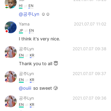
HI
EN
@공주Lyn
☺☺
Yama
2021.07.07 11:02
JP
EN
I think it's very nice.
공주Lyn
2021.07.07 09:38
EN
KR
Thank you to all 😇
공주Lyn
2021.07.07 09:37
EN
KR
@ouiii
so sweet 🥲
공주Lyn
2021.07.07 09:36
EN
KR