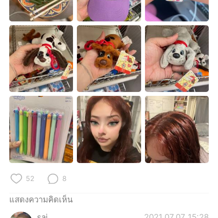
Deutsch
日本語
한국어
Русский
Indonesia
Italiano
Türkçe
Tiếng Việt
Português
52
8
แสดงความคิดเห็น
sai
2021.07.07 15:28