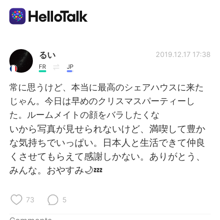
Language Exchange App
るい
2019.12.17 17:38
FR
JP
AI Grammar Checker
常に思うけど、本当に最高のシェアハウスに来た
じゃん。今日は早めのクリスマスパーティーし
English
た。ルームメイトの顔をバラしたくな
いから写真が見せられないけど、満喫して豊か
な気持ちでいっぱい。日本人と生活できて仲良
简体中文
繁體中文
くさせてもらえて感謝しかない。ありがとう、
みんな。おやすみ🌙💤
Español
العربية
Français
Deutsch
73
5