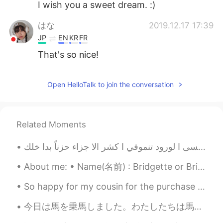
I wish you a sweet dream. :)
はな
2019.12.17 17:39
JP
EN
KR
FR
That's so nice!
Open HelloTalk to join the conversation
Related Moments
ا خلك
About me: • Name(名前) : Bridgette or Bri💕 • Age(年齢) : 19, almost 20!♈️ • Where are you from?(出身) ...
So happy for my cousin for the purchase of his new home. 1.2 million 😮 I admire my cousin so much...
今日は馬を乗馬しました。わたしたちは馬場馬術を訓練して、なつの間に競争します。馬のなまえは サムさんです。 Today I rode my horse. We train in dressag...