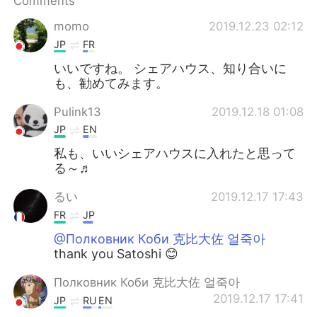
Comments
日本語
한국어
momo
2019.12.23 02:12
Русский
ไทย
JP
FR
いいですね。 シェアハウス、知り合いに
Indonesia
Italiano
も、勧めてみます。
Türkçe
Tiếng Việt
Pulink13
2019.12.18 01:08
JP
EN
Português
私も、いいシェアハウスに入れたと思って
る～♬
るい
2019.12.17 17:43
FR
JP
@Полковник Коби 克比大佐 얼죽아
thank you Satoshi 😊
Полковник Коби 克比大佐 얼죽아
2019.12.17 17:41
JP
RU
EN