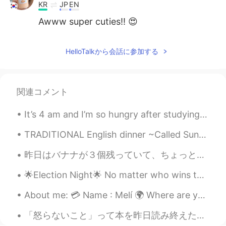
KR
JP
EN
Awww super cuties!! 😍
HelloTalkから会話に参加する
関連コメント
It’s 4 am and I’m so hungry after studying Korean, Japanese and Chinese! My brain is hungry! So I...
TRADITIONAL English dinner ~Called Sunday dinner/Roast 🥧🍖🍗🦴🥩🥓 伝統的な英国料理の夕食 〜サンデーディナー/ローストと呼ばれる H...
昨日はバナナが３個残っていて、ちょっと新鮮じゃなさそうに見えて、「どうしよう?」と考えました。で、去年美味しいバナナブレッドを作ったのを思い出しまた。 その頃いい製法を見つけて自分自身の味覚似...
🌟Election Night🌟 No matter who wins the election, I’m sure a lot of people are having the same di...
About me: 💳 Name : Melí 🌍 Where are you from? : USA 🇺🇸 📈 Height : 153cm (5ft) 👁️ Eye color : B...
「怒らないこと」って本を昨日読み終えたんですけど、仏教の教えが僕はすごく響きます。完璧な人間は世界で一人もいないから、他人にたいして怒りを感じるのは、自分が正しい、自分が完全な人間、というくだら...