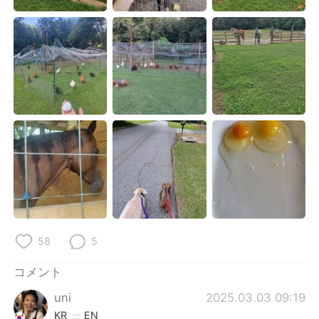
Deutsch
한국어
Русский
ไทย
Indonesia
Italiano
Türkçe
Tiếng Việt
Português
58
5
コメント
uni
2025.03.03 09:19
KR
EN