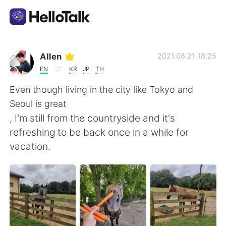
語学交換アプリ
Allen
2021.08.21 18:25
EN
KR
JP
TH
AI Grammar Checker
Even though living in the city like Tokyo and
Seoul is great
日本語
, I'm still from the countryside and it's
refreshing to be back once in a while for
vacation.
English
简体中文
繁體中文
Español
العربية
Français