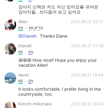
강아지 산책은 저도 자신 있어요😀 귀여운
강아지들.. 쓰다듬어 보고 싶어요
Allen
2021.08.22 03:17
EN
KR
JP
TH
@DianeK.
Thanks Diane
DianeK.
2021.08.21 21:38
KR
EN
🤩🤩🤩 How nice!! Hope you enjoy your
vacation Allen!
david
2021.08.21 19:44
KR
EN
It looks comfortable. I prefer living in the
countryside, too.
Kimchi milkshake
2021.08.21 18:43