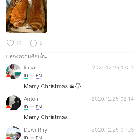
Deutsch
日本語
한국어
Русский
Indonesia
Italiano
77
6
Türkçe
Tiếng Việt
แสดงความคิดเห็น
Português
linsa
2020.12.25 13:17
ID
EN
Marry Christmas 🎄😇
Anton
2020.12.25 02:14
ID
EN
Merry Christmas
Dewi Rhy
2020.12.25 01:03
ID
EN