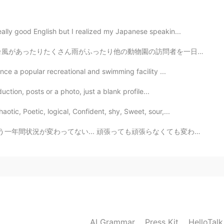
lly good English but I realized my Japanese speakin...
問者を一日中10人しか見ませんでした。🌧️🌧️🌧️🌩️🌧️ 本当に濡れた、でも動物とプライベートな時間...
2020.06.14 21:21
nce a popular recreational and swimming facility ...
duction, posts or a photo, just a blank profile...
otic, Poetic, logical, Confident, shy, Sweet, sour,...
2020.06.14 21:21
ても頑張らなくても変わらない。人生は仕事以外に何もない。でも仕事たちも僕の頑張ることあまりみとめてない。 も...
lay with your cat.
2020.06.14 21:20
AI Grammar
Press Kit
HelloTal