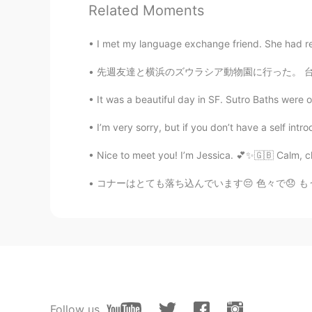
Related Moments
JP
EN
美しい目を
持っ
ています!
I met my language exchange friend. She had rea
美しい目を
し
ています!
先週友達と横浜のズウラシア動物園に行った。 台風があったりたくさん雨がふったり他の動物園の訪
add
It was a beautiful day in SF. Sutro Baths were o
JP
EN
I’m very sorry, but if you don’t have a self intro
凄く可愛いですね～ヾ(^^ )
Nice to meet you! I’m Jessica. 💕✨🇬🇧 Calm, cha
Yas
コナーはとても落ち込んでいます😔 色々で😞 もう一年間状況が変わってない... 頑張っ
JP
EN
@Jenny Lee
wow 可愛い。I want to p
Jenny Lee
EN
JP
@Yas
no ☺️ she does not scratch.
Follow us