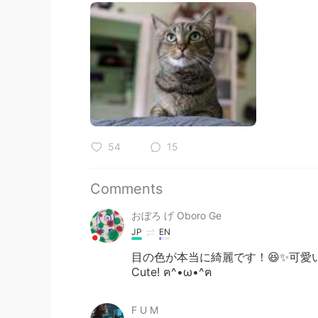
54
15
Comments
おぼろ げ Oboro Ge
JP
EN
目の色が本当に綺麗です！😆✨可愛いです！ฅ^•ω•
Cute! ฅ^•ω•^ฅ
F U M