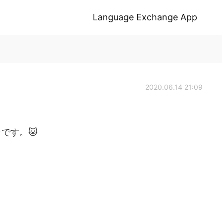
Language Exchange App
2020.06.14 21:09
です。🐱