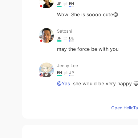
JP
EN
Wow! She is soooo cute😍
Satoshi
JP
DE
may the force be with you
Jenny Lee
EN
JP
@Yas
she would be very happy 
Jenny Lee
EN
JP
Open HelloTal
@Hiro
ありがとうございます! Thank yo
Hiro