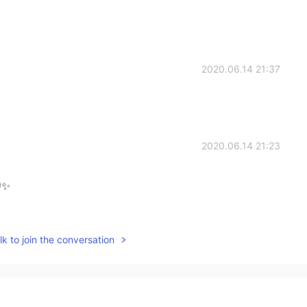
2020.06.14 21:37
2020.06.14 21:23
✨
2020.06.14 21:23
k to join the conversation
u very much! 🙏😁
2020.06.14 21:22