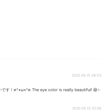
2020.06.15 08:53
^ฅ The eye color is really beautiful! 😆✨
2020.06.15 02:08