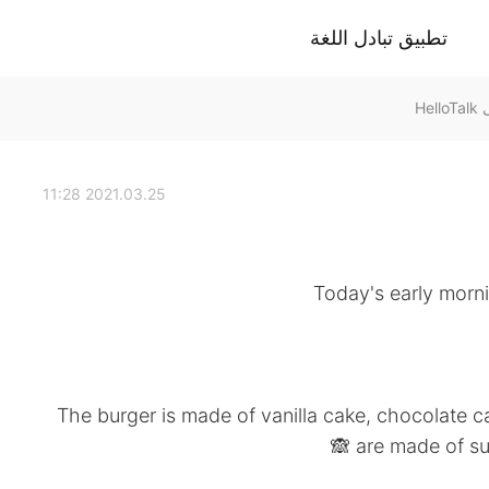
تطبيق تبادل اللغة
2021.03.25 11:28
Today's early mornin
The burger is made of vanilla cake, chocolate c
are made of sug