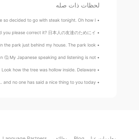
لحظات ذات صله
you are welcome
@ケリー・ニコール
 so decided to go with steak tonight. Oh how I...
ケリー・ニコール
. Could you please correct it? 日本人の友達のためにイ...
KR
EN
@Ceyhun thank you 🥰
n the park just behind my house. The park look...
🤔 My Japanese speaking and listening is not ...
ケリー・ニコール
KR
EN
 Look how the tree was hollow inside. Delaware...
😆 I wish I could!
@Shun Mungvah
.. and no one has said a nice thing to you today...
Jeyhun
EN
AZ
It looks delicious😋
Shun Mungvah
Language Partners
وظائف
Blog
معلومات عنا
JP
EN