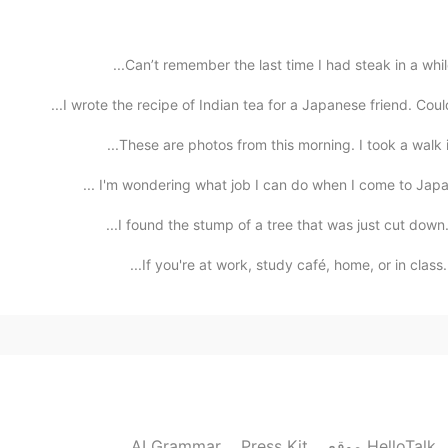
Can’t remember the last time I had steak in a while
2021.03.25 11:46
I wrote the recipe of Indian tea for a Japanese friend
These are photos from this morning. I took a walk i
I'm wondering what job I can do when I come to Japan 
2021.03.25 11:46
I found the stump of a tree that was just cut down.
If you're at work, study café, home, or in class.
2021.03.25 11:45
2021.03.25 11:39
AI Grammar
Press Kit
موقع HelloTalk