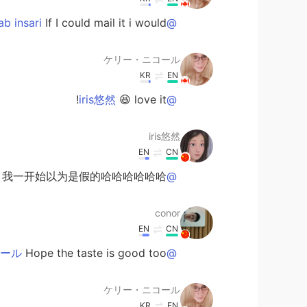
If I could mail it i would 😊
@Mustajab insari
ケリー・ニコール
KR
EN
😆 love it!
@iris悠然
iris悠然
EN
CN
我一开始以为是假的哈哈哈哈哈哈
@ケリー・ニコール
conor
EN
CN
Hope the taste is good too
@ケリー・ニコール
ケリー・ニコール
KR
EN