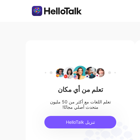
تعلم من أي مكان
تعلم اللغات مع أكثر من 50 مليون
متحدث أصلي مجانًا!
تنزيل HelloTalk