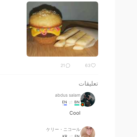
21
63
تعليقات
abdus salam
EN
BN
Cool
ケリー・ニコール
KR
EN