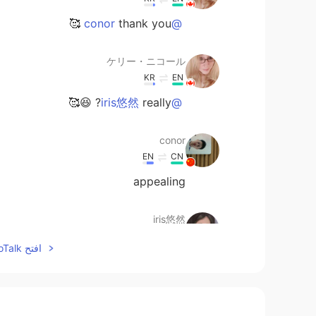
thank you 🥰
@conor
ケリー・ニコール
KR
EN
really? 😆🥰
@iris悠然
conor
EN
CN
appealing
iris悠然
EN
CN
افتح HelloTalk للانضمام الى المحادثة
这个汉堡看起来像是动漫里的。
Jeyhun
EN
AZ