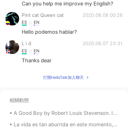
Can you help me improve my English?
Pint cat Queen cat
2020.08.08 00:26
ES
EN
Hello podemos hablar?
L i d
2020.08.07 23:31
ES
EN
Thanks dear
打開HelloTalk加入聊天
相關動態
A Good Boy by Robert Louis Stevenson. I woke before the morning, I was happy all the day, I neve...
La vida es tan aburrida en este momento, lo único divertido es salir corriendo 🏃 Life is so bori...