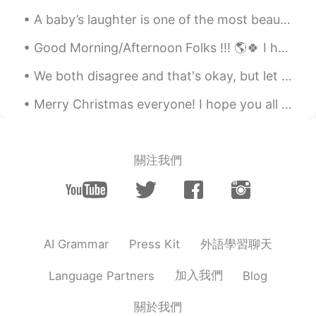
A baby’s laughter is one of the most beautiful sound you will ever hear. 😂 😂 Unless it’s 3 AM ...
Good Morning/Afternoon Folks !!! 🌎🍀 I hope you have a great weekend. ☺ (An early Christian monast...
We both disagree and that's okay, but let us first achieve our goal. If we cannot work togethe...
Merry Christmas everyone! I hope you all had an amazing time with those around you and managed to...
關注我們
外語學習聊天
AI Grammar
Press Kit
加入我們
Language Partners
Blog
關於我們