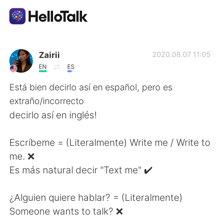
語言交換應用
Zairii
2020.08.07 11:05
EN
ES
AI Grammar Checker
Está bien decirlo así en español, pero es
extraño/incorrecto
繁體中文
decirlo así en inglés!
Escríbeme = (Literalmente) Write me / Write to
English
简体中文
me. ❌
Es más natural decir "Text me" ✔️
Español
العربية
¿Alguien quiere hablar? = (Literalmente)
Français
Deutsch
Someone wants to talk? ❌