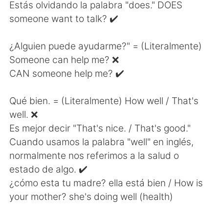
日本語
한국어
Estás olvidando la palabra "does." DOES
someone want to talk? ✔️
Русский
ไทย
¿Alguien puede ayudarme?" = (Literalmente)
Indonesia
Italiano
Someone can help me? ❌
CAN someone help me? ✔️
Türkçe
Tiếng Việt
Qué bien. = (Literalmente) How well / That's
Português
well. ❌
Es mejor decir "That's nice. / That's good."
Cuando usamos la palabra "well" en inglés,
normalmente nos referimos a la salud o
estado de algo. ✔️
¿cómo esta tu madre? ella está bien / How is
your mother? she's doing well (health)