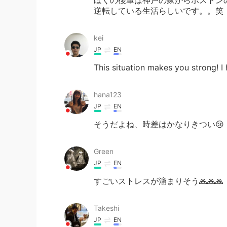
逆転している生活らしいです。。笑
kei
JP
EN
This situation makes you strong! I 
hana123
JP
EN
そうだよね、時差はかなりきつい😢
Green
JP
EN
すごいストレスが溜まりそう🙏🙏🙏
Takeshi
JP
EN