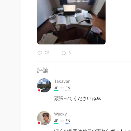
76
6
評論
Takayan
JP
EN
頑張ってくださいね🙏
Wecky
JP
EN
ぼくの後輩は神戸の家からボストン