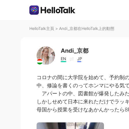
HelloTalk主頁
>
Andi_京都在HelloTalk上的動態
Andi_京都
EN
JP
コロナの間に大学院を始めて、予約制
中、修論を書くのってホンマにやる気で
アパートの中、図書館が爆発したみた
しかしせめて日本に来れただけでラッ
母国から授業を受けなあかんかったら8