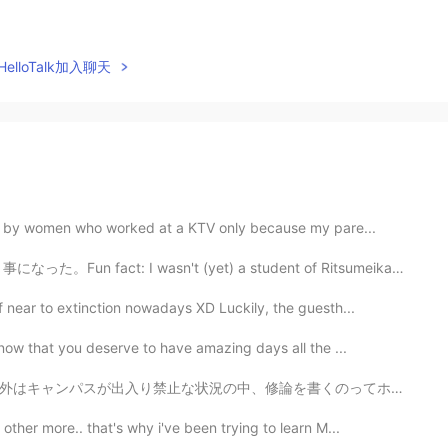
elloTalk加入聊天
ed by women who worked at a KTV only because my pare...
sn't (yet) a student of Ritsumeikan University when t...
 near to extinction nowadays XD Luckily, the guesth...
now that you deserve to have amazing days all the ...
くのってホンマにやる気でない😵 アパートの中、図書館が爆発したみたいになりつつ📖 しかしせめて日本に来れ...
ther more.. that's why i've been trying to learn M...