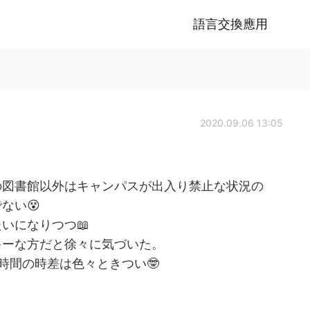
語言交換應用
2020.09.06 13:05
の図書館以外はキャンパスが出入り禁止な状況の
ない😵
いになりつつ📖
キーな方だと徐々に気づいた。
時間の時差は色々ときつい🤓