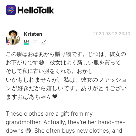
Приложение для Языкового Обмена
Kristen
2020.03.23 23:10
EN
JP
AI Grammar Checker
この服はおばあから贈り物です。じつは、彼女の
お下がりです😅。彼女はよく新しい服を買って、
Русский
そして私に古い服をくれる。おかし
いかもしれませんが、私は、彼女のファッショ
ンが好きだから嬉しいです。ありがとうござい
English
简体中文
ますおばあちゃん❤️
繁體中文
Español
These clothes are a gift from my
grandmother. Actually, they’re her hand-me-
العربية
Français
downs 😅. She often buys new clothes, and