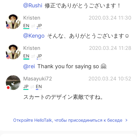
@Rushi
修正でありがとうございます！
Kristen
2020.03.24 11:30
EN
JP
@Kengo
そんな、ありがとうございます☺️
Kristen
2020.03.24 11:28
EN
JP
@rei
Thank you for saying so 🤗
Masayuki72
2020.03.24 10:52
JP
EN
スカートのデザイン素敵ですね。
yusuke
2020.03.23 23:22
JP
EN
Откройте HelloTalk, чтобы присоединиться к беседе
Elegant skirt😄 High heels look good on
the clothes. And your Japanese is correct