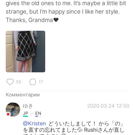
Deutsch
日本語
gives the old ones to me. It’s maybe a little bit
strange, but I’m happy since I like her style.
한국어
ไทย
Thanks, Grandma❤️
Indonesia
Italiano
Türkçe
Tiếng Việt
Português
55
17
Комментарии
ゆき
2020.03.24 12:50
JP
EN
@Kristen
どういたしまして！ から「の」
を直すの忘れてました💦 Rushiさんが直し