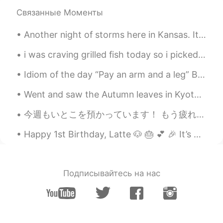
I feel😉
Связанные Моменты
Kristen
2020.03.23 23:22
Another night of storms here in Kansas. It seems like when I moved here I moved into an area of e...
EN
JP
@L.
Yes ☺️ she is my role model.
i was craving grilled fish today so i picked banana leaves and wrapped tuna in it. it was so del...
Idiom of the day “Pay an arm and a leg” By “paying an arm and a leg,” you are saying that you h...
Hiro
2020.03.23 23:22
JP
EN
Went and saw the Autumn leaves in Kyoto last weekend; was very nice! Actually my first time seein...
おばあちゃん趣味がいいね👍というかスタ
今週もいとこを預かっています！ もう疲れています！😩 頑張りましょう、オーウェンくん！ 🚛🚚🛻🚛🚚🛻🚛🚚🛻🚛🚚🛻🚛🚚🛻🚜 My cousin’s child likes trucks, w...
イル良すぎ！おばあちゃん！🤣
Happy 1st Birthday, Latte 🐶 🎂 💕 🎉 It’s been one year since you entered into this wonderful lif...
Kristen
2020.03.23 23:21
EN
JP
@ゆき
😳ありがとうございます。「祖母」
Подписывайтесь на нас
を覚えています。
L.
2020.03.23 23:21
JP
ES